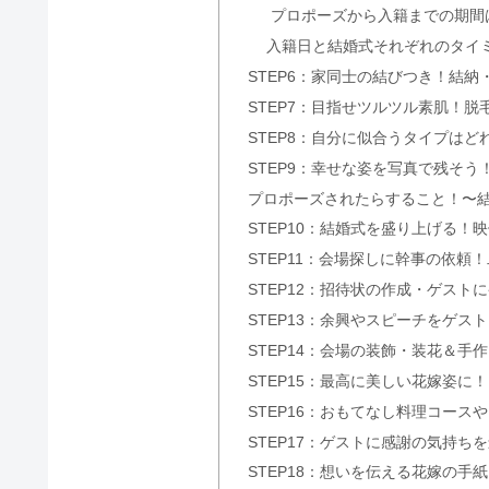
プロポーズから入籍までの期間
入籍の日取りの決め方！夫婦運が
入籍日と結婚式それぞれのタイ
STEP6：家同士の結びつき！結納
STEP7：目指せツルツル素肌！脱
STEP8：自分に似合うタイプはど
入籍後の住民票！別居が続く場合
STEP9：幸せな姿を写真で残そう
プロポーズされたらすること！〜
STEP10：結婚式を盛り上げる！
STEP11：会場探しに幹事の依頼
入籍の報告をメールでするなら必
STEP12：招待状の作成・ゲスト
STEP13：余興やスピーチをゲス
STEP14：会場の装飾・装花＆手作
婚姻届で本籍地が変更できる！人
STEP15：最高に美しい花嫁姿に
STEP16：おもてなし料理コース
STEP17：ゲストに感謝の気持ち
STEP18：想いを伝える花嫁の手