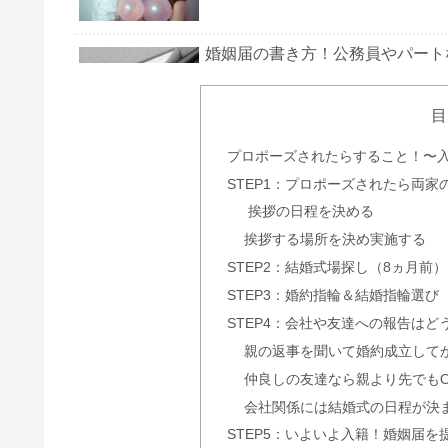
婚姻届の書き方！公務員やパート
目
プロポーズされたらすること！〜
両親に結婚の挨拶をする時のレス
STEP1：プロポーズされたら両家
挨拶の日程を決める
挨拶する場所を決め実施する
結納金はなしでもOK?その意味と
STEP2：結婚式場探し（8ヵ月前）
STEP3：婚約指輪＆結婚指輪選び（
STEP4：会社や友達への報告はど
親の返事を聞いて婚約成立して
仲良しの友達なら親より先でもO
【ジャンル別】結婚挨拶の手土産
会社関係には結婚式の日程が決
STEP5：いよいよ入籍！婚姻届