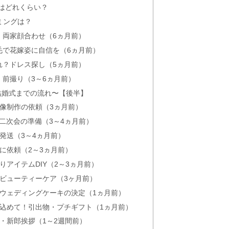
はどれくらい？
UPする５つの選び方は？
ミングは？
・両家顔合わせ（6ヵ月前）
毛で花嫁姿に自信を（6ヵ月前）
れ？ドレス探し（5ヵ月前）
はそのままでもいいの？
！前撮り（3～6ヵ月前）
結婚式までの流れ〜【後半】
映像制作の依頼（3ヵ月前）
！二次会の準備（3～4ヵ月前）
見！例文を相手別で紹介！
に発送（3～4ヵ月前）
トに依頼（2～3ヵ月前）
りアイテムDIY（2～3ヵ月前）
気の場所は
！ビューティーケア（3ヶ月前）
やウェディングケーキの決定（1ヵ月前）
を込めて！引出物・プチギフト（1ヵ月前）
紙・新郎挨拶（1～2週間前）