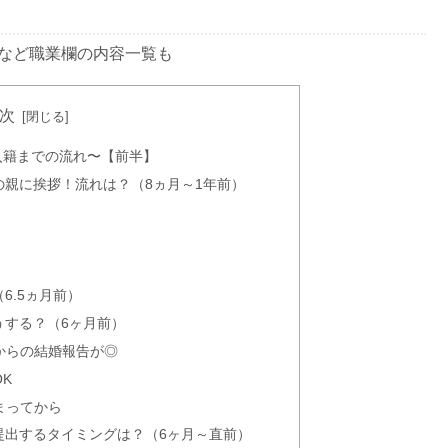
など職業欄の内容一覧も
次
入籍までの流れ〜【前半】
トランはどこがいい?
の親に挨拶！流れは？（8ヵ月～1年前）
割合は?
6.5ヵ月前）
うする？（6ヶ月前）
からの結婚報告が◎
K
おすすめ30選！渡し方やのしマナーも解説
まってから
を提出するタイミングは？（6ヶ月～直前）