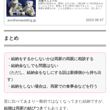
完璧マニュアル
結婚式の顔合わせ、緊張しますよね(~_~)実は私つい先日顔合わせ
だったんですが、緊張しすぎて前日に熱がでました…。。どんな
挨拶が必要なのか、どんな話題をふったらいいのか、話し合うべ
きことをちゃんと切り出せるかなど全部がもう不安で不安で！彼
も...
2023.08.07
anotherwedding.jp
まとめ
・結納をするかしないかは両家の両親に相談する
・結納金なしでも問題はない
（ただし、結納金をなしにする話は新婦側から持ち出
す）
・結納をしない場合は、両家での食事会などを行う
昔に比べてあまり一般的ではなくなってきた結納ですが、
結婚は両家の結びつき
でもあります。