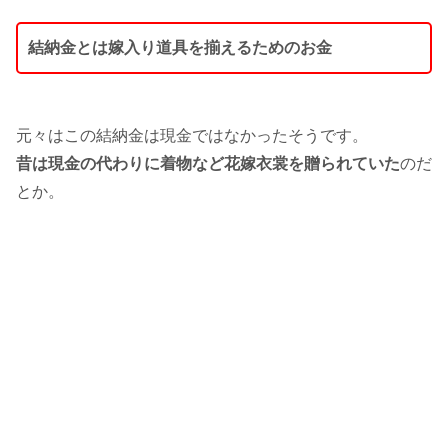
入籍で住民票を変更！順番は？わかり
やすく解説
結納金とは嫁入り道具を揃えるためのお金
婚姻届で入籍！別居のままだと住民票
元々はこの結納金は現金ではなかったそうです。
はどうしたらいいの？
昔は現金の代わりに着物など花嫁衣裳を贈られていた
のだ
とか。
婚姻届の提出先！出す場所はどこでも
出せるってホント？
面倒な結婚の手続きをわかりやすく解
説！男性の場合も紹介！