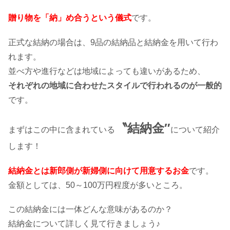
贈り物を「納」め合うという儀式
です。
婚姻届で本籍地が変更できる！人気の
場所は
正式な結納の場合は、9品の結納品と結納金を用いて行わ
れます。
並べ方や進行などは地域によっても違いがあるため、
入籍日で税金対策！メリットがあるっ
それぞれの地域に合わせたスタイルで行われるのが一般的
てホント？
です。
〝結納金″
まずはこの中に含まれている
について紹介
保険証はどうなる？結婚に必要な手続
します！
き一覧！
結納金とは新郎側が新婦側に向けて用意するお金
です。
金額としては、50～100万円程度が多いところ。
婚姻届の証人は代筆しても良いの？
この結納金には一体どんな意味があるのか？
結納金について詳しく見て行きましょう♪