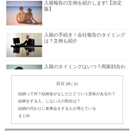
入籍報告の文例を紹介します!【決定
版】
入籍の手続き！会社報告のタイミング
は？文例も紹介
入籍のタイミングはいつ？両家顔合わ
せ・結納・結婚式の時期も
目次
結納って何？結納金がなしだとどういう意味があるの？
婚姻届の書き方！公務員やパートなど
結納をする人、しない人の割合は？
職業欄の内容一覧も
結納の代わりに食事会をする人が増えている
まとめ
両親に結婚の挨拶をする時のレストラ