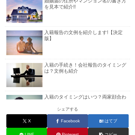
婚姻届の住所やマンション名の書き方
を見本で紹介!!
入籍報告の文例を紹介します!【決定
版】
入籍の手続き！会社報告のタイミング
は？文例も紹介
入籍のタイミングはいつ？両家顔合わ
せ・結納・結婚式の時期も
シェアする
X
Facebook
はてブ
婚姻届の書き方！公務員やパートなど
職業欄の内容一覧も
LINE
Pinterest
コピー