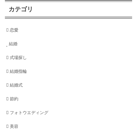
婚姻届の証人は代筆しても良いの？
カテゴリ
恋愛
入籍で住民票を変更！順番は？わかり
やすく解説
結婚
式場探し
婚姻届で入籍！別居のままだと住民票
結婚指輪
はどうしたらいいの？
結婚式
節約
婚姻届の提出先！出す場所はどこでも
出せるってホント？
フォトウエディング
美容
面倒な結婚の手続きをわかりやすく解