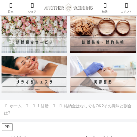
ANOTHER WEDDING~RING~のInstagramアカウントがリリース♪
目次
シェア
検索
コメント
ホーム
1.結婚
結納金はなしでもOK?その意味と割合
は?
PR