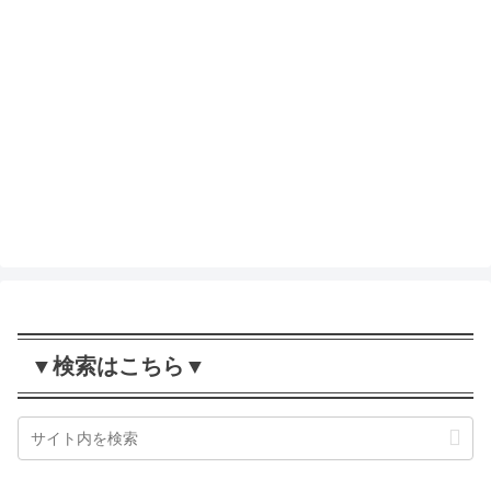
入籍の報告をメールでするなら必見！
例文を相手別で紹介！
婚姻届で本籍地が変更できる！人気の
場所は
入籍日で税金対策！メリットがあるっ
てホント？
▼検索はこちら▼
保険証はどうなる？結婚に必要な手続
き一覧！