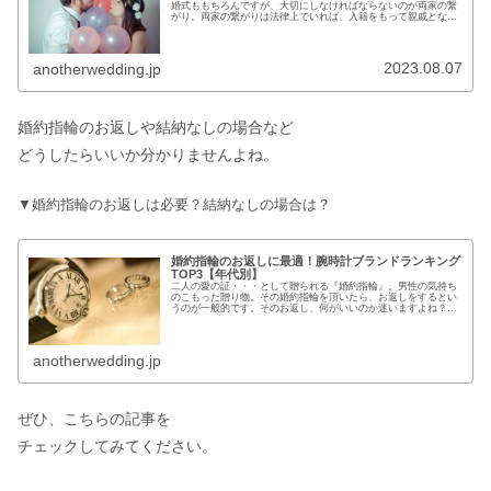
婚式ももちろんですが、大切にしなければならないのが両家の繋
がり。両家の繋がりは法律上でいれば、入籍をもって親戚となり
ます。そう考えると、入籍という届け出がとても大切なように聞
こえてき...
2023.08.07
anotherwedding.jp
婚約指輪のお返しや結納なしの場合など
どうしたらいいか分かりませんよね。
▼婚約指輪のお返しは必要？結納なしの場合は？
婚約指輪のお返しに最適！腕時計ブランドランキング
TOP3【年代別】
二人の愛の証・・・として贈られる『婚約指輪』。男性の気持ち
のこもった贈り物。その婚約指輪を頂いたら、お返しをするとい
うのが一般的です。そのお返し、何がいいのか迷いますよね？私
も実際に迷った一人です。指輪のお返しという事もあって同じ身
につける...
anotherwedding.jp
ぜひ、こちらの記事を
チェックしてみてください。