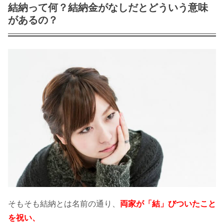
ンはどこがいい?
結納って何？結納金がなしだとどういう意味
があるの？
【ジャンル別】結婚挨拶の手土産おす
すめ30選！渡し方やのしマナーも解説
入籍の日取りの決め方！夫婦運がUPす
る５つの選び方は？
入籍後の住民票！別居が続く場合はそ
のままでもいいの？
入籍の報告をメールでするなら必見！
そもそも結納とは名前の通り、
両家が「結」びついたこと
例文を相手別で紹介！
を祝い、