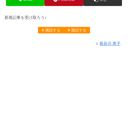
新着記事を受け取ろう♪
両親に結婚の挨拶をする時のレストラ
ンはどこがいい?
購読する
購読する
長谷川 恵子
【ジャンル別】結婚挨拶の手土産おす
すめ30選！渡し方やのしマナーも解説
入籍の日取りの決め方！夫婦運がUPす
る５つの選び方は？
入籍後の住民票！別居が続く場合はそ
のままでもいいの？