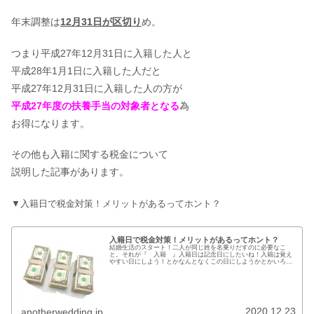
年末調整は
12月31日が区切り
め。
つまり平成27年12月31日に入籍した人と
平成28年1月1日に入籍した人だと
平成27年12月31日に入籍した人の方が
平成27年度の扶養手当の対象者となる
為
お得になります。
その他も入籍に関する税金について
説明した記事があります。
▼入籍日で税金対策！メリットがあるってホント？
入籍日で税金対策！メリットがあるってホント？
結婚生活のスタート！二人が同じ姓を名乗りだすのに必要なこ
と。それが『 入籍 』入籍日は記念日にしたいね！入籍は覚え
やすい日にしよう！とかなんとなくこの日にしようかとかいろい
ろな人がいると思います。実はこの入籍日！！ある一定の条件を
クリアして...
2020.12.23
anotherwedding.jp