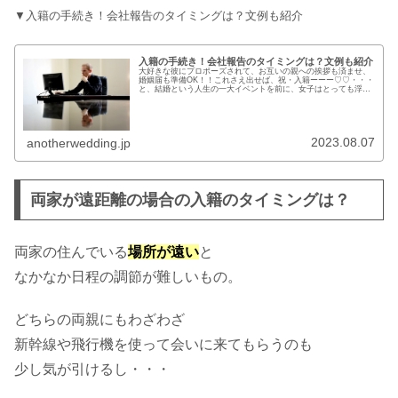
▼入籍の手続き！会社報告のタイミングは？文例も紹介
入籍の手続き！会社報告のタイミングは？文例も紹介
大好きな彼にプロポーズされて、お互いの親への挨拶も済ませ、
婚姻届も準備OK！！これさえ出せば、祝・入籍ーーー♡♡・・・
と、結婚という人生の一大イベントを前に、女子はとっても浮か
れがち。でもその前に、大切なことがあります！それは“勤めてい
る職...
2023.08.07
anotherwedding.jp
両家が遠距離の場合の入籍のタイミングは？
両家の住んでいる
場所が遠い
と
なかなか日程の調節が難しいもの。
どちらの両親にもわざわざ
新幹線や飛行機を使って
会いに来てもらうのも
少し気が引けるし・・・