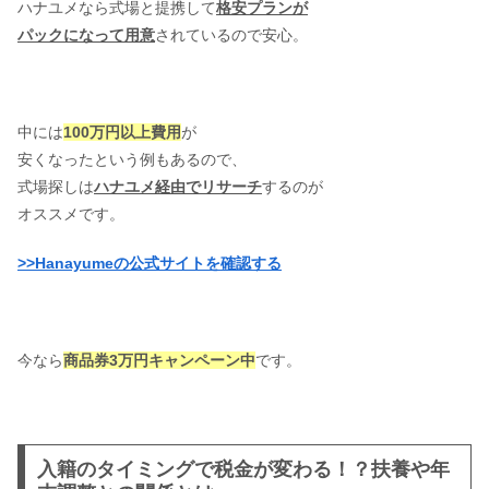
ハナユメなら式場と提携して
格安プランが
パックになって用意
されているので安心。
中には
100万円以上費用
が
安くなったという例もあるので、
式場探しは
ハナユメ経由でリサーチ
するのが
オススメです。
>>Hanayumeの公式サイトを確認する
今なら
商品券3万円キャンペーン中
です。
入籍のタイミングで税金が変わる！？扶養や年