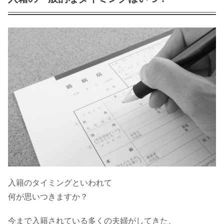
入籍の日取りの決め方！夫婦運がUPす
る５つの選び方は？
入籍後の住民票！別居が続く場合はそ
のままでもいいの？
入籍の報告をメールでするなら必見！
例文を相手別で紹介！
婚姻届で本籍地が変更できる！人気の
入籍のタイミングといわれて
場所は
何が
思いつきますか？
今まで入籍されている多くの夫婦がしてきた、