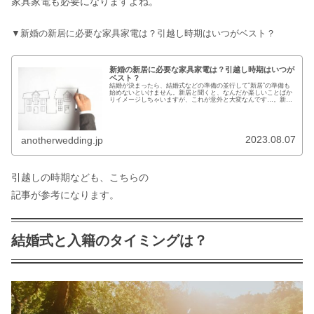
家具家電も必要になりますよね。
▼新婚の新居に必要な家具家電は？引越し時期はいつがベスト？
新婚の新居に必要な家具家電は？引越し時期はいつが
ベスト？
結婚が決まったら、結婚式などの準備の並行して”新居”の準備も
始めないといけません。新居と聞くと、なんだか楽しいことばか
りイメージしちゃいますが、これが意外と大変なんです…。新居
の準備で揉めて、結婚前に大ゲンカするカップルも少なくないん
ですよ...
2023.08.07
anotherwedding.jp
引越しの時期なども、こちらの
記事が参考になります。
結婚式と入籍のタイミングは？