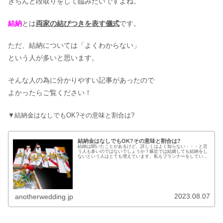
きちんと段取りをして臨みたいですよね。
結納
とは
両家の結びつきを表す儀式
です。
ただ、結納については「よくわからない」
という人が多いと思います。
そんな人の為に分かりやすい記事があったので
よかったらご覧ください！
▼結納金はなしでもOK?その意味と割合は?
結納金はなしでもOK?その意味と割合は?
結納は聞いたことがあるけど、詳しくはよく知らない・・・と言
う人も多いのではないでしょうか？最近では結婚しても結納をし
ないという人はとても増えています。私もプランナーをしていた
とき、結納を行う人の方が圧倒的に少なかったですね。とは言
え、結納も...
2023.08.07
anotherwedding.jp