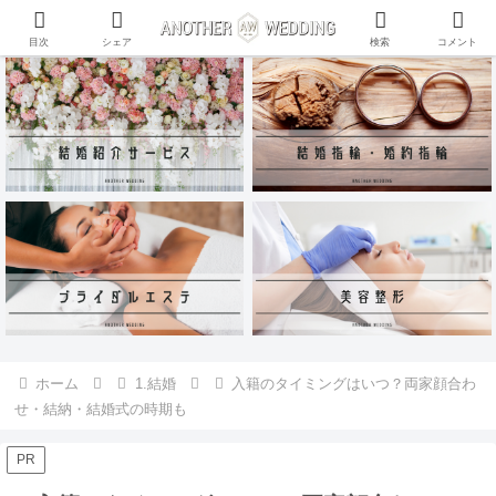
ANOTHER WEDDING~RING~のInstagramアカウントがリリース♪
目次
シェア
検索
コメント
ホーム
1.結婚
入籍のタイミングはいつ？両家顔合わ
せ・結納・結婚式の時期も
PR