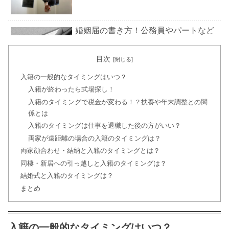
婚姻届の書き方！公務員やパートなど
職業欄の内容一覧も
目次
入籍の一般的なタイミングはいつ？
両親に結婚の挨拶をする時のレストラ
入籍が終わったら式場探し！
ンはどこがいい?
入籍のタイミングで税金が変わる！？扶養や年末調整との関
係とは
入籍のタイミングは仕事を退職した後の方がいい？
結納金はなしでもOK?その意味と割合
両家が遠距離の場合の入籍のタイミングは？
は?
両家顔合わせ・結納と入籍のタイミングとは？
同棲・新居への引っ越しと入籍のタイミングは？
結婚式と入籍のタイミングは？
まとめ
【ジャンル別】結婚挨拶の手土産おす
すめ30選！渡し方やのしマナーも解説
入籍の一般的なタイミングはいつ？