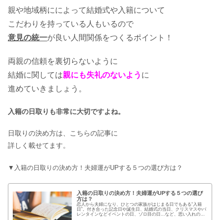
はどうしたらいいの？
親や地域柄にによって結婚式や入籍について
こだわりを持っている人もいるので
意見の統一
が良い人間関係をつくるポイント！
婚姻届の提出先！出す場所はどこでも
出せるってホント？
両親の信頼を裏切らないように
結婚に関しては
親にも失礼のないよう
に
進めていきましょう。
面倒な結婚の手続きをわかりやすく解
説！男性の場合も紹介！
入籍の日取りも非常に大切ですよね。
日取りの決め方は、こちらの記事に
詳しく載せてます。
契約結婚の意味を解説！これって違法
にはならないの？
▼入籍の日取りの決め方！夫婦運がUPする５つの選び方は？
入籍の日取りの決め方！夫婦運がUPする５つの選び
方は？
恋人から夫婦になり、ひとつの家族がはじまる日でもある“入籍
日”。付き合った記念日や誕生日、結婚式の当日、クリスマスやバ
レンタインなどイベントの日、ゾロ目の日…など、思い入れのあ
る日や覚えやすい日が定番です。それとは別に、「吉日を選ぶ」