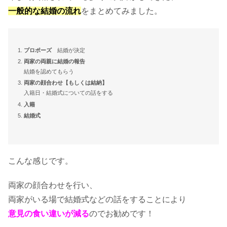
入籍日で税金対策！メリットがあるっ
一般的な結婚の流れ
をまとめてみました。
てホント？
プロポーズ
結婚が決定
両家の両親に結婚の報告
保険証はどうなる？結婚に必要な手続
結婚を認めてもらう
き一覧！
両家の顔合わせ【もしくは結納】
入籍日・結婚式についての話をする
入籍
婚姻届の証人は代筆しても良いの？
結婚式
こんな感じです。
入籍で住民票を変更！順番は？わかり
やすく解説
両家の顔合わせを行い、
両家がいる場で結婚式などの話をすることにより
意見の食い違いが減る
のでお勧めです！
婚姻届で入籍！別居のままだと住民票