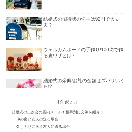
結婚式の招待状の切手は92円で大丈
夫？
ウェルカムボードの手作り!100均で作
る裏ワザとは?
結婚式の余興!お礼の金額はズバリいく
ら!?
目次
結婚式の引き出物の金額相場!夫婦・上
結婚式の二次会の案内メール！相手別に文例を紹介！
司・親戚は?
仲の良い友人の送る場合
久しぶりにあう友人に送る場合