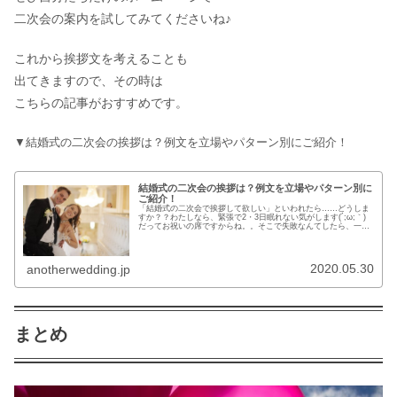
二次会の案内を試してみてくださいね♪
これから挨拶文を考えることも
出てきますので、その時は
こちらの記事がおすすめです。
▼結婚式の二次会の挨拶は？例文を立場やパターン別にご紹介！
結婚式の二次会の挨拶は？例文を立場やパターン別に
ご紹介！
「結婚式の二次会で挨拶して欲しい」といわれたら……どうしま
すか？？わたしなら、緊張で2・3日眠れない気がします(´;ω;｀)
だってお祝いの席ですからね。。そこで失敗なんてしたら、一生
新郎新婦に合わす顔がありません。。。しっかりと挨拶を考え
て...
2020.05.30
anotherwedding.jp
まとめ