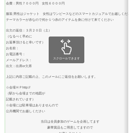
会費：男性７０００円 女性６０００円
服装:男性はジャケット 女性はワンピースなどのスマートカジュアルでお越しくださ
テーマカラーが赤なので何か１つ赤のアイテムを身に付けて来てください
出欠の返信：３月２０日（土）
（なるべく早めに
お返事頂けると幸いです）
お名前：
お電話番号：
スクロールできます
メールアドレス：
出欠：出席or欠席
上記に内容ご記載の上、このメールにご返信をお願いします。
☆会場ＨＰhttp://
（駅から会場までの地図が
記載されています）
☆会場には駐車場はありませんので
公共機関でお越しください
当日は全員参加のゲームを企画してます
豪華賞品もご用意してますので