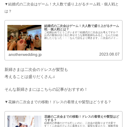
▼結婚式の二次会はゲーム！大人数で盛り上がるチーム戦・個人戦と
は？
結婚式の二次会はゲーム！大人数で盛り上がるチーム
戦・個人戦とは？
ご結婚おめでとうございます♡結婚式の二次会はお考えですか？
お式の緊張がほぐれた幸せそうな新郎新婦をみると、なんだか結
婚したくなった・・・なんて話をよく聞きます。二次会のメイン
イベントはズバリ、ゲーム！仲間とワイワイ盛り上がり幸せのお
すそ分け...
2023.08.07
anotherwedding.jp
新婦さまは二次会のドレスが髪型も
考えることは盛りだくさん♫
そんな新婦さまにはこちらの記事がおすすめ！
▼花嫁の二次会までの移動！ドレスの着替えや髪型はどうする？
花嫁の二次会までの移動！ドレスの着替えや髪型はど
うする？
結婚式の準備だけでも忙しいのに、二次会の段取りまで大変で
す！！二次会のドレスに着替えたり、髪型を変えたり、移動手段