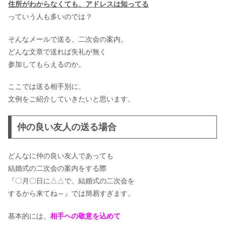
ち?
住所がわからなくても、アドレスは知ってる
っていう人も多いのでは？
そんなメールで送る、二次会の案内。
結婚式の赤ちゃんの席次表はどうす
どんな文章で送れば失礼が無く
る？
参加してもらえるのか。
ここでは送る相手別に、
プロフィールムービーの自作ソフト＆
文例をご紹介していきたいと思います。
アプリ！作り方を徹底解説【完全版】
仲の良い友人の送る場合
神前式の新郎の髪型はどうする?
どんなに仲の良い友人であっても
結婚式の二次会の案内をする際
『〇月〇日に△△で、結婚式の二次会を
するから来てね～』では簡易すぎます。
結婚式のプロフィールムービーの曲！
生い立ちムービーおすすめ33選
基本的には、
相手への敬意を込めて