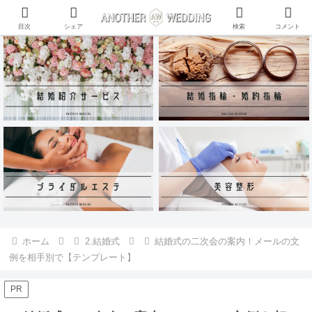
ANOTHER WEDDING~RING~のInstagramアカウントがリリース♪
目次
シェア
検索
コメント
ホーム
2.結婚式
結婚式の二次会の案内！メールの文
例を相手別で【テンプレート】
PR