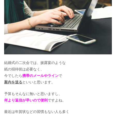
もうすぐ結婚式！髪型で花嫁も小顔に
なる？
教員が結婚式を挙げる時期はいつがベ
スト？
神田うののウェディングドレスの値段
は？
結婚式の二次会では、披露宴のような
紙の招待状は必要なく、
今でしたら
携帯のメールやライン
で
案内を送る
といいと思います。
ホントに迷惑??ゴールデンウィーク結
婚式の招待マナーを徹底解説
予算もそんなに無いと思いますし、
何より返信が早いので便利
ですよね。
最近は年賀状などの習慣もない人も多く
結婚式の引き出物!数は奇数?偶数どっ