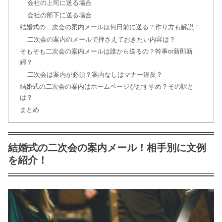
会社の上司に送る場合
ウェディングドレスのオーダー!値段は
会社の部下に送る場合
意外と安い!?
結婚式の二次会の案内メールは何日前に送る？作り方も解説！
二次会の案内のメールで押さえておきたい内容は？
そもそも二次会の案内メールは誰から送るの？幹事or新郎新
婦？
結婚式受付のお礼の書き方 メッセージ
二次会は案内が必須？案内なしはマナー違反？
文例アリ！
結婚式の二次会の案内はホームページがおすすめ？その訳と
は？
まとめ
結婚式は髪型で花嫁の魅力をアップ!面
長編
結婚式の二次会の案内メール！相手別に文例
を紹介！
結婚式の祝儀の金額は?気になるお返
しマナー徹底解説!