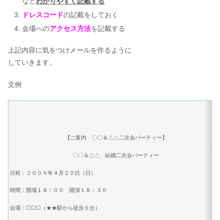
など
わかりやすく記載する
ドレスコード
の記載をしておく
会場への
アクセス方法
を記載する
上記内容に気をつけメールを作るように
していきます。
文例
【ご案内 〇〇＆△△二次会パーティー】
〇〇＆△△ 結婚二次会パーティー
日程：２００Ｘ年４月２０日（日）
時間：開場１８：００ 開演１８：３０
会場：☐☐☐（★★駅から徒歩５分）