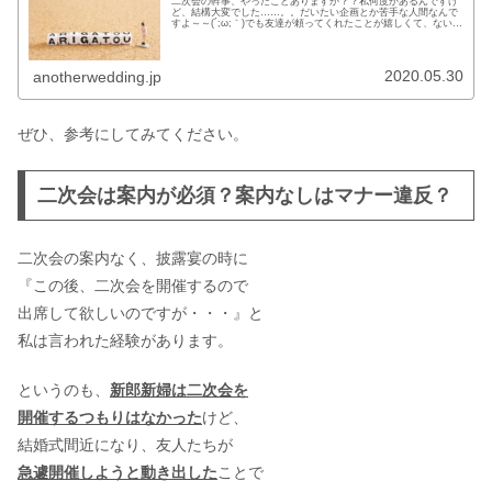
二次会の幹事、やったことありますか？？私何度かあるんですけ
ど、結構大変でした……。。だいたい企画とか苦手な人間なんで
すよ～～(´;ω;｀)でも友達が頼ってくれたことが嬉しくて、ないア
イデアを絞って絞ってがんばりました！できは悪かったと思い
ま...
2020.05.30
anotherwedding.jp
ぜひ、参考にしてみてください。
二次会は案内が必須？案内なしはマナー違反？
二次会の案内なく、披露宴の時に
『この後、二次会を開催するので
出席して欲しいのですが・・・』と
私は言われた経験があります。
というのも、
新郎新婦は二次会を
開催するつもりはなかった
けど、
結婚式間近になり、友人たちが
急遽開催しようと動き出した
ことで