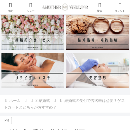
ANOTHER WEDDING~RING~のInstagramアカウントがリリース♪
目次
シェア
検索
コメント
ホーム
2.結婚式
結婚式の受付で芳名帳は必要？ゲス
トカードとどちらがおすすめ？
PR