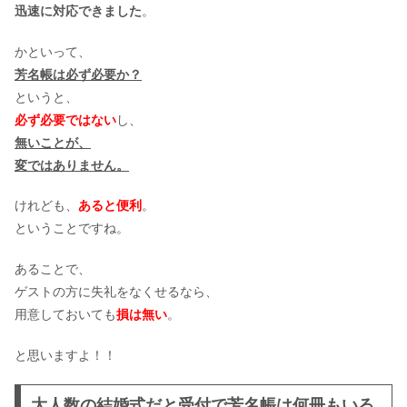
迅速に対応できました
。
神前式の新郎の髪型はどうする?
かといって、
芳名帳は必ず必要か？
というと、
必ず必要ではない
し、
結婚式のプロフィールムービーの曲！
無いことが、
生い立ちムービーおすすめ33選
変
では
ありません。
けれども、
あると便利
。
結婚式の招待状の切手は慶事用じゃな
ということですね。
いとダメ？
あることで、
ゲストの方に失礼をなくせるなら、
用意しておいても
損は無い
。
と思いますよ！！
大人数の結婚式だと受付で芳名帳は何冊もいる