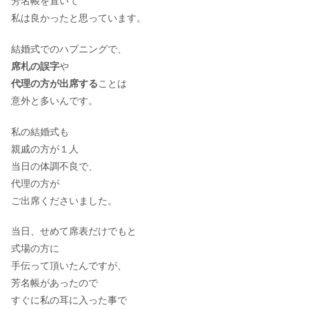
芳名帳を置いて
私は良かったと思っています。
ホントに迷惑??ゴールデンウィーク結
結婚式でのハプニングで、
婚式の招待マナーを徹底解説
席札の誤字
や
代理の方が出席する
ことは
意外と多いんです。
結婚式の引き出物!数は奇数?偶数どっ
ち?
私の結婚式も
親戚の方が１人
当日の体調不良で、
代理の方が
結婚式の赤ちゃんの席次表はどうす
ご出席くださいました。
る？
当日、せめて席表だけでもと
式場の方に
プロフィールムービーの自作ソフト＆
手伝って頂いたんですが、
アプリ！作り方を徹底解説【完全版】
芳名帳があったので
すぐに私の耳に入った事で