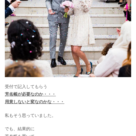
結婚式の祝儀の金額は?気になるお返
しマナー徹底解説!
もうすぐ結婚式！髪型で花嫁も小顔に
なる？
受付で記入してもらう
教員が結婚式を挙げる時期はいつがベ
芳名帳が必要なのか・・・
スト？
用意しないと変なのかな・・・
私もそう思っていました。
神田うののウェディングドレスの値段
でも、結果的に
は？