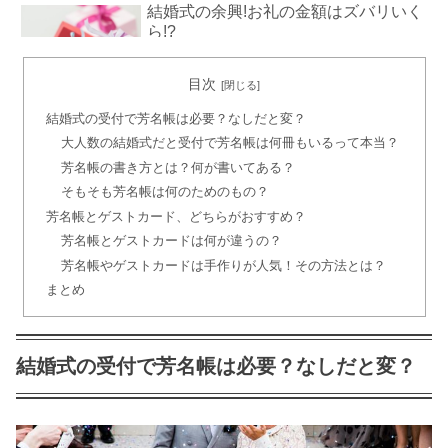
結婚式の余興!お礼の金額はズバリいく
ら!?
目次
結婚式の引き出物の金額相場!夫婦・上
結婚式の受付で芳名帳は必要？なしだと変？
司・親戚は?
大人数の結婚式だと受付で芳名帳は何冊もいるって本当？
芳名帳の書き方とは？何が書いてある？
そもそも芳名帳は何のためのもの？
ウェディングドレスのオーダー!値段は
芳名帳とゲストカード、どちらがおすすめ？
意外と安い!?
芳名帳とゲストカードは何が違うの？
芳名帳やゲストカードは手作りが人気！その方法とは？
まとめ
結婚式受付のお礼の書き方 メッセージ
文例アリ！
結婚式の受付で芳名帳は必要？なしだと変？
結婚式は髪型で花嫁の魅力をアップ!面
長編