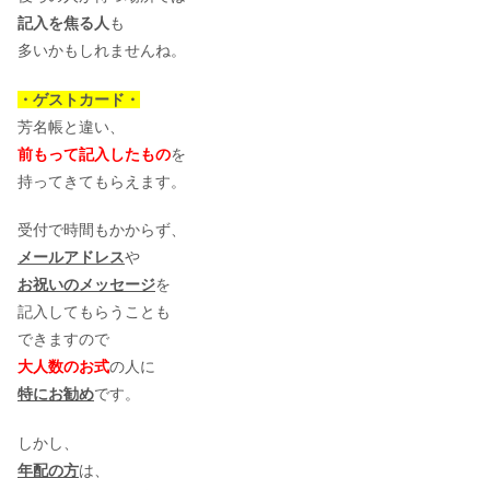
記入を焦る人
も
多いかもしれませんね。
・ゲストカード・
芳名帳と違い、
前もって記入したもの
を
持ってきてもらえます。
受付で時間もかからず、
メールアドレス
や
お祝いのメッセージ
を
記入してもらうことも
できますので
大人数のお式
の人に
特にお勧め
です。
しかし、
年配の方
は、