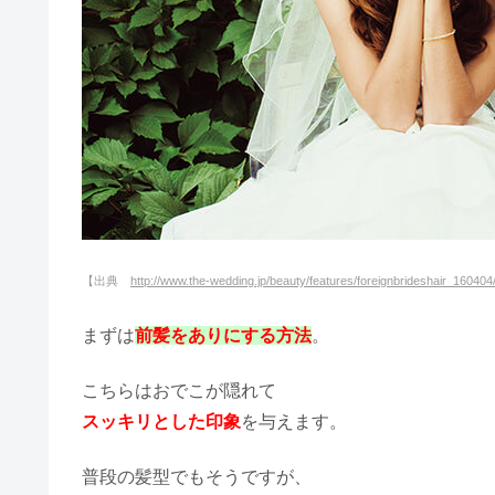
もうすぐ結婚式！髪型で花嫁も小
教員が結婚式を挙げる時期はいつ
【出典
http://www.the-wedding.jp/beauty/features/foreignbrideshair_16040
神田うののウェディングドレスの
まずは
前髪をありにする方法
。
こちらはおでこが隠れて
ホントに迷惑??ゴールデンウィ
スッキリとした印象
を与えます。
普段の髪型でもそうですが、