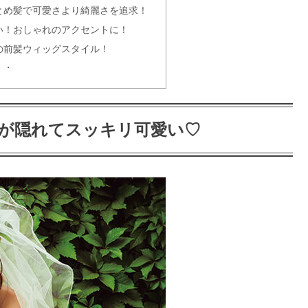
とめ髪で可愛さより綺麗さを追求！
い！おしゃれのアクセントに！
の前髪ウィッグスタイル！
段は意外と安い!?
・・
セージ文例アリ！
が隠れてスッキリ可愛い♡
プ!面長編
お返しマナー徹底解説!