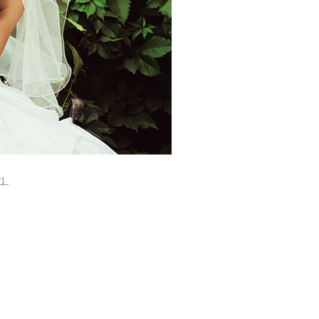
顔になる？
がベスト？
4/】
値段は？
ーク結婚式の招待マナーを徹底解説