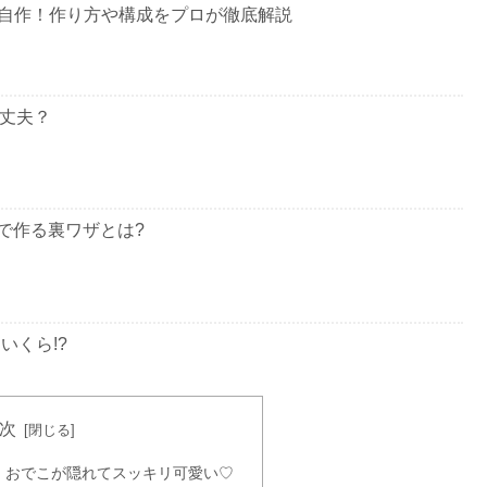
自作！作り方や構成をプロが徹底解説
大丈夫？
均で作る裏ワザとは?
いくら!?
次
婦・上司・親戚は?
！おでこが隠れてスッキリ可愛い♡