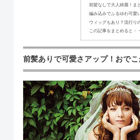
前髪なしで大人綺麗！ま
編み込みでふるゆわ可愛
ウィッグもあり？流行り
ウェディングドレスのオーダー!値
この記事をまとめると・
結婚式受付のお礼の書き方 メッ
前髪ありで可愛さアップ！おでこ
結婚式は髪型で花嫁の魅力をアッ
結婚式の祝儀の金額は?気になる