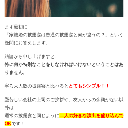
結婚式しないとき親戚への挨拶はどう
するべき？挨拶回りのマナーとは
まず最初に
「家族婚の披露宴は普通の披露宴と何が違うの？」という
結婚式しない場合の顔合わせに兄弟は
疑問にお答えします。
同席する？結納金は不要？
結論から申し上げますと、
特に何か特別なことをしなければいけないということはあ
結婚式しない場合の報告はがきマナ
りません
。
ー！親戚・会社関係など相手別で
寧ろ大人数の披露宴と比べると
とても
シンプル！！
堅苦しい会社の上司のご挨拶や、友人からの余興がない以
結婚式しないでパーティや食事会だけ
するのはアリ？ドレスは着る？
外は
通常の披露宴と同じように
二人の好きな演出を盛り込んで
OK
です！