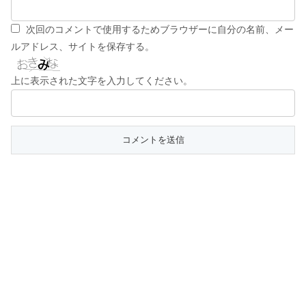
結婚式しない場合の報告はがきマナ
ー！親戚・会社関係など相手別で
次回のコメントで使用するためブラウザーに自分の名前、メー
ルアドレス、サイトを保存する。
結婚式しないでパーティや食事会だけ
上に表示された文字を入力してください。
するのはアリ？ドレスは着る？
結婚式しないで写真のみ撮影が人気！
フォトウェディングの魅力とは？
結婚式しない場合の結婚までの流れ！
指輪からハネムーンまで解説
結婚式しないのは親不幸？彼氏・旦那
の反対意見を説得する方法とは？