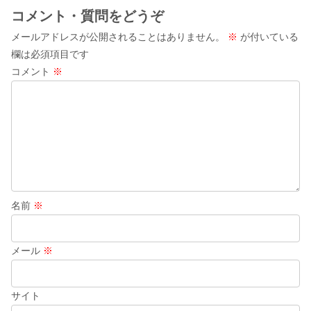
コメント・質問をどうぞ
結婚式をしない時の離婚率がハンパな
いｗ後悔しない為には？
メールアドレスが公開されることはありません。
※
が付いている
欄は必須項目です
コメント
※
結婚式しない場合ご祝儀のお返しは必
要？内祝いの品物と金額は？
結婚式しないとき親戚への挨拶はどう
するべき？挨拶回りのマナーとは
名前
※
結婚式しない場合の顔合わせに兄弟は
メール
※
同席する？結納金は不要？
サイト