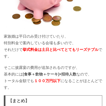
家族婚は平日のみ受け付けていたり、
特別料金で案内している会場も多いので、
それだけで
挙式料金は土日と比べてとてもリーズナブル
で
す。
そこに披露宴の費用が追加されるのですが、
基本的には
[食事＋飲物＋ケーキ]×招待人数
なので、
トータル金額でも
１００万円以下
になることがほとんどで
す。
【まとめ】