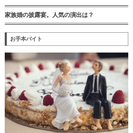
結婚式しないで写真のみ撮影が人気！
フォトウェディングの魅力とは？
家族婚の披露宴。人気の演出は？
結婚式しない場合の結婚までの流れ！
指輪からハネムーンまで解説
お手本バイト
結婚式しないのは親不幸？彼氏・旦那
の反対意見を説得する方法とは？
授かり婚の挨拶例文と報告のタイミン
グは？説得させるテクニックを紹介
授かり婚の結婚式時期は？入籍・指