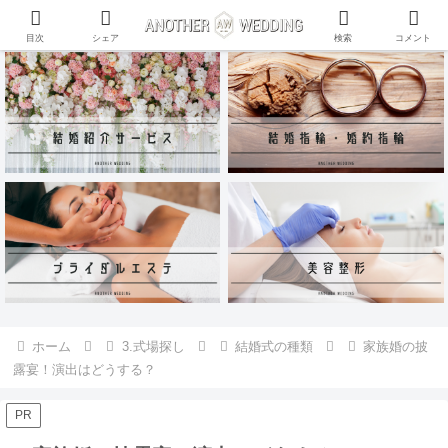
ANOTHER WEDDING~RING~のInstagramアカウントがリリース♪
目次
シェア
検索
コメント
ホーム
3.式場探し
結婚式の種類
家族婚の披
露宴！演出はどうする？
PR