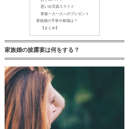
思い出写真スライド
家族一人一人へのプレゼント
神前式の新郎の髪型はどうする?
家族婚の予算や相場は？
【まとめ】
神前式の衣装の費用はどれくらい？
家族婚の披露宴は何をする？
結婚式をしない時の離婚率がハンパな
いｗ後悔しない為には？
結婚式しない場合ご祝儀のお返しは必
要？内祝いの品物と金額は？