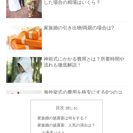
した場合の相場はいくら？
家族婚の引き出物!両親の場合は?
神前式にかかる費用とは？所要時間や
流れも徹底解説！
海外挙式の費用を格安にする6つのコ
ツ！おすすめの場所も紹介【完全版】
目次
家族婚の披露宴は何をする？
ハワイで結婚式をする時期はいつが良
い？おすすめを徹底調査
家族婚の披露宴。人気の演出は？
お手本バイト