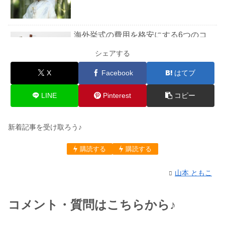
海外挙式の費用を格安にする6つのコ
ツ！おすすめの場所も紹介【完全版】
シェアする
X
Facebook
はてブ
ハワイで結婚式をする時期はいつが良
い？おすすめを徹底調査
LINE
Pinterest
コピー
新着記事を受け取ろう♪
神前式の新郎の髪型はどうする?
購読する
購読する
山本 ともこ
神前式の衣装の費用はどれくらい？
コメント・質問はこちらから♪