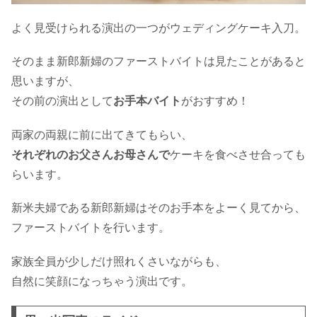
輪・新婚旅行のタイミングも
よく見受けられる演出の一つがウェディングケーキ入刀。
そのまま新郎新婦のファーストバイトは見たことがあると
授かり婚にかかる費用と段取りを徹底
解説！引越しから産休まで
思いますが、
その前の演出として
お手本バイト
がおすすめ！
両家の両親に前に出てきてもらい、
それぞれのお父さんお母さんで
ケーキを食べさせ合っても
らいます。
新米夫婦である新郎新婦はそのお手本をよーく見てから、
ファーストバイトを行います。
家族全員が少しだけ照れくさいながらも、
自然に笑顔になっちゃう演出です。