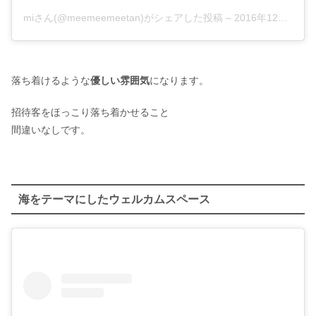
miさん(@meemeemeetan)がシェアした投稿
–
2016年12月月13日午前12時51分PST
落ち着けるような
優しい雰囲気
になります。
招待客をほっこり落ち着かせること
間違いなしです。
海をテーマにしたウェルカムスペース