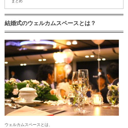
まとめ
結婚式受付のお礼の書き方 メッセージ
文例アリ！
結婚式のウェルカムスペースとは？
結婚式は髪型で花嫁の魅力をアップ!面
長編
結婚式の祝儀の金額は?気になるお返
しマナー徹底解説!
もうすぐ結婚式！髪型で花嫁も小顔に
なる？
ウェルカムスペースとは、