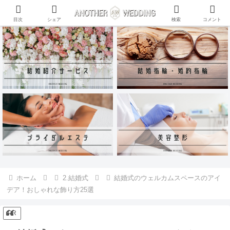
ANOTHER WEDDING~RING~のInstagramアカウントがリリース♪
目次
シェア
検索
コメント
ホーム
2.結婚式
結婚式のウェルカムスペースのアイ
デア！おしゃれな飾り方25選
PR