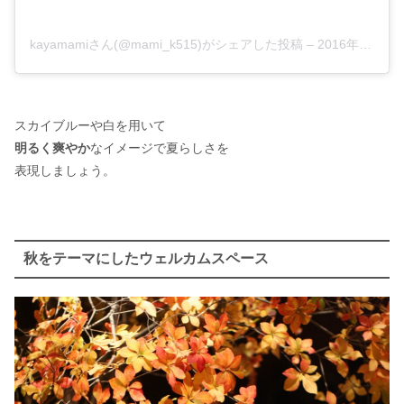
kayamamiさん(@mami_k515)がシェアした投稿
–
2016年 7月月28日午前7時12分PDT
スカイブルーや白を用いて
明るく爽やか
なイメージで夏らしさを
表現しましょう。
秋をテーマにしたウェルカムスペース