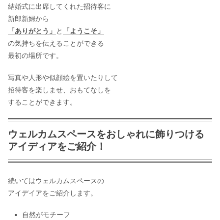
結婚式に出席してくれた招待客に
教員が結婚式を挙げる時期はいつがベ
新郎新婦から
スト？
「ありがとう」
と
「ようこそ」
の気持ちを伝えることができる
最初の場所です。
神田うののウェディングドレスの値段
は？
写真や人形や似顔絵を置いたりして
招待客を楽しませ、おもてなしを
することができます。
ホントに迷惑??ゴールデンウィーク結
婚式の招待マナーを徹底解説
ウェルカムスペースをおしゃれに飾りつける
アイディアをご紹介！
結婚式の引き出物!数は奇数?偶数どっ
ち?
続いてはウェルカムスペースの
アイデイアをご紹介します。
自然がモチーフ
結婚式の赤ちゃんの席次表はどうす