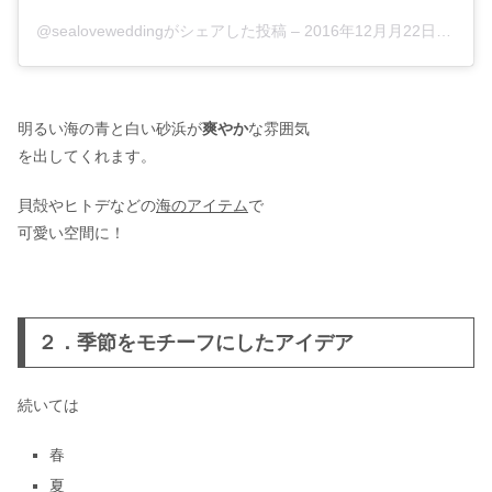
@sealoveweddingがシェアした投稿
–
2016年12月月22日午前6時12分PST
明るい海の青と白い砂浜が
爽やか
な雰囲気
を出してくれます。
貝殻やヒトデなどの
海のアイテム
で
可愛い空間に！
２．季節をモチーフにしたアイデア
続いては
春
夏