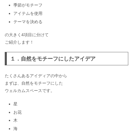
る？
季節がモチーフ
アイテムを使用
テーマを決める
プロフィールムービーの自作ソフト＆
アプリ！作り方を徹底解説【完全版】
の大きく4項目に分けて
ご紹介します！
１．自然をモチーフにしたアイデア
神前式の新郎の髪型はどうする?
たくさんあるアイディアの中から
まずは、自然をモチーフにした
ウェルカムスペースです。
結婚式のプロフィールムービーの曲！
生い立ちムービーおすすめ33選
星
お花
木
結婚式の招待状の切手は慶事用じゃな
いとダメ？
海