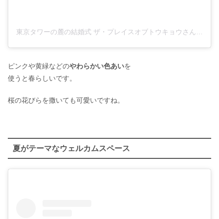
東京タワーの麓の結婚式 ザ・プレイスオブトウキョウさん(@theplaceoftokyo)がシェアした投稿
ピンクや黄緑などの
やわらかい色あい
を
使うと春らしいです。
桜の花びらを撒いても可愛いですね。
夏がテーマなウェルカムスペース