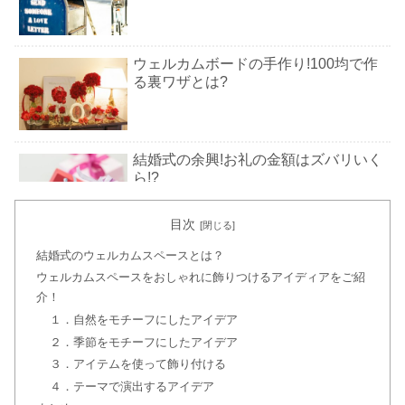
ウェルカムボードの手作り!100均で作
る裏ワザとは?
結婚式の余興!お礼の金額はズバリいく
ら!?
目次
結婚式の引き出物の金額相場!夫婦・上
結婚式のウェルカムスペースとは？
司・親戚は?
ウェルカムスペースをおしゃれに飾りつけるアイディアをご紹
介！
１．自然をモチーフにしたアイデア
ウェディングドレスのオーダー!値段は
２．季節をモチーフにしたアイデア
意外と安い!?
３．アイテムを使って飾り付ける
４．テーマで演出するアイデア