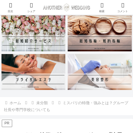
ANOTHER WEDDING~RING~のInstagramアカウントがリリース♪
目次
シェア
検索
コメント
ホーム
未分類
ミスパリの特徴・強みとは？グループ
社長や専門学校についても
PR