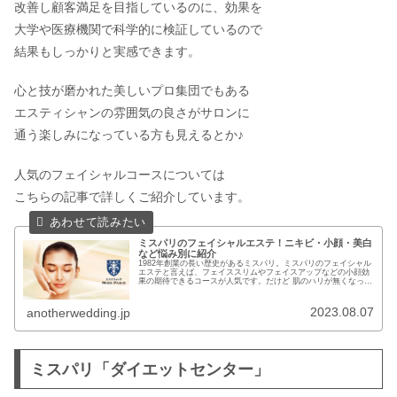
改善し顧客満足を目指しているのに、効果を
大学や医療機関で科学的に検証しているので
結果もしっかりと実感できます。
心と技が磨かれた美しいプロ集団でもある
エスティシャンの雰囲気の良さがサロンに
通う楽しみになっている方も見えるとか♪
人気のフェイシャルコースについては
こちらの記事で詳しくご紹介しています。
ミスパリのフェイシャルエステ！ニキビ・小顔・美白
など悩み別に紹介
1982年創業の長い歴史があるミスパリ。ミスパリのフェイシャル
エステと言えば、フェイススリムやフェイスアップなどの小顔効
果の期待できるコースが人気です。だけど 肌のハリが無くなって
きた しわや透明感が欲しい 美白になりたいなど、フェイシャ
ル...
2023.08.07
anotherwedding.jp
ミスパリ「ダイエットセンター」