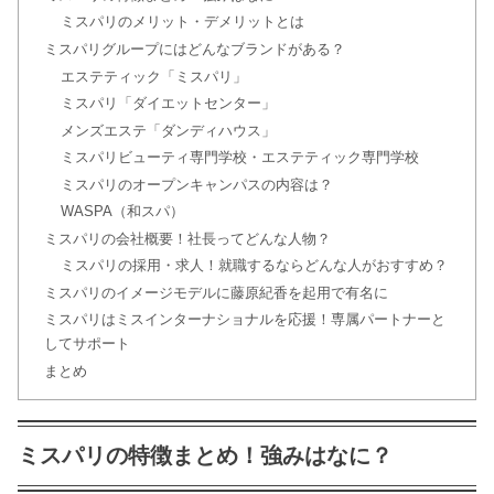
理・芸能人の口コミまとめ
ミスパリのメリット・デメリットとは
ミスパリグループにはどんなブランドがある？
エステティック「ミスパリ」
明治神宮で結婚式をした芸能人が大物
ミスパリ「ダイエットセンター」
すぎてスゴい！
メンズエステ「ダンディハウス」
ミスパリビューティ専門学校・エステティック専門学校
アーフェリーク白金の予算はいくらぐ
ミスパリのオープンキャンパスの内容は？
らい？費用を抑えるテクを紹介！
WASPA（和スパ）
ミスパリの会社概要！社長ってどんな人物？
ミスパリの採用・求人！就職するならどんな人がおすすめ？
ミスパリのイメージモデルに藤原紀香を起用で有名に
アーフェリーク白金で結婚式をした芸
ミスパリはミスインターナショナルを応援！専属パートナーと
能人一覧！
してサポート
まとめ
八芳園で結婚式した芸能人は？費用は
高いの？予算や料理の口コミまとめ
ミスパリの特徴まとめ！強みはなに？
【芸能人】アニヴェルセル表参道の口