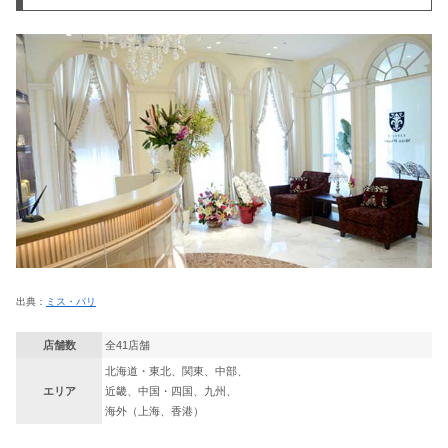
出典：
ミス・パリ
店舗数
全41店舗
北海道・東北、関東、中部、
エリア
近畿、中国・四国、九州、
海外（上海、香港）