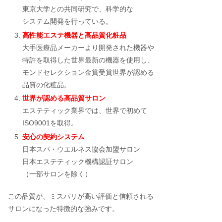
人は？料理の口コミや費用を解説
東京大学との共同研究で、科学的な
システム開発を行っている。
高性能エステ機器と高品質化粧品
大手医療品メーカーより開発された機器や
ティファニーの結婚指輪（ペア）の値
特許を取得した世界最新の機器を使用し、
段・相場はいくら？
モンドセレクション金賞受賞世界が認める
品質の化粧品。
世界が認める高品質サロン
明治神宮の結婚式の費用は高い？衣装
エステティック業界では、世界で初めて
や披露宴・挙式のみの値段&口コミま
ISO9001を取得。
とめ
安心の契約システム
日本スパ・ウエルネス協会加盟サロン
目黒雅叙園での結婚式の費用は？割引
日本エステティック機構認証サロン
情報や評判を調査
（一部サロンを除く）
この品質が、ミスパリが高い評価と信頼される
サロンになった特徴的な強みです。
品川プリンスホテルの結婚式の費用！
挙式した芸能人情報も