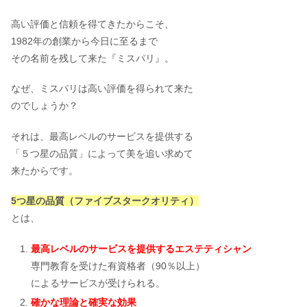
コミ！結婚式の費用はどれくらい？
高い評価と信頼を得てきたからこそ、
1982年の創業から今日に至るまで
その名前を残して来た『ミスパリ』。
椿山荘での結婚式費用は高い？口コミ
から料理や値段の評判を調査
なぜ、ミスパリは高い評価を得られて来た
のでしょうか？
それは、最高レベルのサービスを提供する
アニヴェルセルみなとみらいの結婚式
「５つ星の品質」によって美を追い求めて
費用は？料理の口コミ・評判も
来たからです。
5つ星の品質（ファイブスタークオリティ）
とは、
【驚愕】椿山荘で結婚式をした芸能人
が大物すぎてヤバい！
最高レベルのサービスを提供するエステティシャン
専門教育を受けた有資格者（90％以上）
によるサービスが受けられる。
東郷神社（記念館）で結婚式した芸能
確かな理論と確実な効果