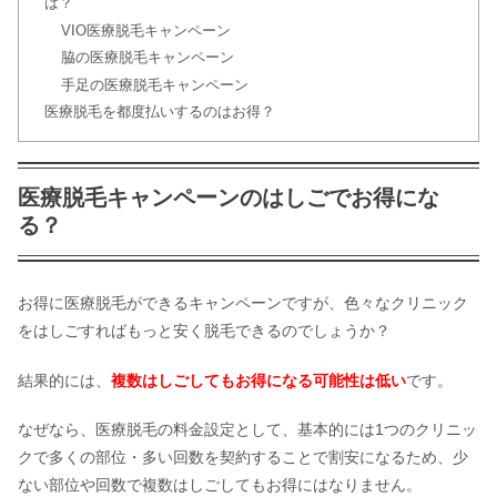
は？
VIO医療脱毛キャンペーン
脇の医療脱毛キャンペーン
リアラクリニックの口コミ｜池袋・名
手足の医療脱毛キャンペーン
古屋・新宿院の評判は？
医療脱毛を都度払いするのはお得？
ミセルクリニックの口コミは？医療脱
医療脱毛キャンペーンのはしごでお得にな
毛の料金や効果を調査してみた
る？
クリニーク大阪心斎橋の口コミ！ピア
スや脱毛・アートメイクの評判は？
お得に医療脱毛ができるキャンペーンですが、色々なクリニック
をはしごすればもっと安く脱毛できるのでしょうか？
結果的には、
複数はしごしてもお得になる可能性は低い
です。
ストラッシュの口コミ・評判！料金や
効果について調査
なぜなら、医療脱毛の料金設定として、基本的には1つのクリニッ
クで多くの部位・多い回数を契約することで割安になるため、少
キレイモの口コミでの評判を調査！コ
ない部位や回数で複数はしごしてもお得にはなりません。