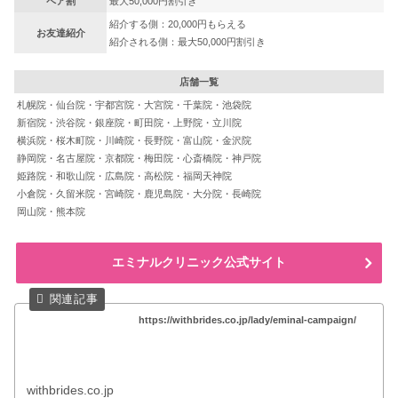
ペア割
最大50,000円割引き
紹介する側：20,000円もらえる
お友達紹介
紹介される側：最大50,000円割引き
店舗一覧
札幌院・仙台院・宇都宮院・大宮院・千葉院・池袋院
新宿院・渋谷院・銀座院・町田院・上野院・立川院
横浜院・桜木町院・川崎院・長野院・富山院・金沢院
静岡院・名古屋院・京都院・梅田院・心斎橋院・神戸院
姫路院・和歌山院・広島院・高松院・福岡天神院
小倉院・久留米院・宮崎院・鹿児島院・大分院・長崎院
岡山院・熊本院
エミナルクリニック公式サイト
https://withbrides.co.jp/lady/eminal-campaign/
withbrides.co.jp