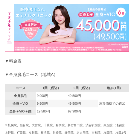
▼料金表
▼全身脱毛コース（地域A）
コース
1回（税込）
5回（税込）
追加(1回)
全身脱毛
9,900円
49,500円
全身＋VIO
9,900円
49,500円
通常価格での追加
全身＋VIO＋顔
19,580円
97,900円
※札幌院、仙台院、大宮院、千葉院、船橋院、新宿西口院、渋谷駅前院、銀座院、池袋院、
上野院、町田院、立川院、横浜院、川崎院、静岡院、名古屋院、京都院、梅田院、梅田2号