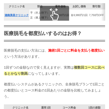
クリニック名
部位
通常価格
お試し価格
割引額
手（肘上/肘下）
湘南美容クリニック
各17,730円/1回
各9,980円/1回
7,750円OFF
足（膝上/膝下）
スクロールできます
医療脱毛を都度払いするのはお得？
医療脱毛の支払い方法には、
施術1回ごとに料金を支払う都度払い
という方法があります。
1回ずつの金額なので安く見えますが、実際は
複数回コースに比べ
るとかなり割高
になってしまいます。
都度払いシステムがあるクリニックの、全身脱毛プランで1回ごと
の都度払いとコース料金の1回あたりの金額を比較してみましょ
う。
クリニック名
通常1回
コース料金
1回の差額