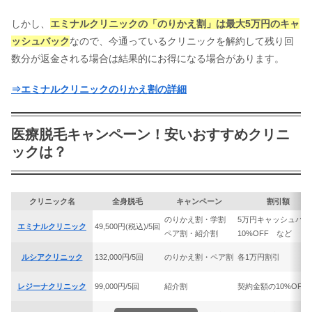
ース料金や効果・予約方法も
しかし、
エミナルクリニックの「のりかえ割」は最大5万円のキャ
ッシュバック
なので、今通っているクリニックを解約して残り回
恋肌の口コミ・評判！料金一覧や効
数分が返金される場合は結果的にお得になる場合があります。
果・予約方法も紹介
⇒エミナルクリニックのりかえ割の詳細
エムビューティークリニック新宿院の
医療脱毛キャンペーン！安いおすすめクリニ
口コミ！脱毛やアートメイクの評判
は？
ックは？
【比較】除毛クリームおすすめランキ
ングTOP10｜市販で人気のムダ毛処理
クリニック名
全身脱毛
キャンペーン
割引額
の選び方とは
のりかえ割・学割
5万円キャッシュバッ
エミナルクリニック
49,500円(税込)/5回
ペア割・紹介割
10%OFF など
脱毛ラボの口コミ・評判！料金・キャ
ルシアクリニック
132,000円/5回
のりかえ割・ペア割
各1万円割引
ンペーン情報や予約方法も
レジーナクリニック
99,000円/5回
紹介割
契約金額の10%OFF