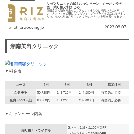
リゼクリニックの脱毛キャンペーン！クーポンや学
割・乗り換え割まとめ
明朗会計で追加料金もなく安心して通えると評判のリゼクリニッ
ク。タレントを起用した“リゼウォーク”のCMでも話題になりまし
たね。そんなリゼクリニックでキャンペーン割引を受けられるの
はご存知ですか？医療脱毛は高額なので、少しでも価格を抑えら
れた...
2023.08.07
anotherwedding.jp
湘南美容クリニック
▼料金表
コース
1回
3回
6回
追加(1回)
全身脱毛
50,720円
149,720円
244,200円
再契約が必要
全身＋VIO＋顔
60,900円
181,290円
297,000円
再契約が必要
▼キャンペーン内容
Sパーツ1回・2,130円OFF
乗り換えトライアル
Lパーツ1回・7,750円OFF