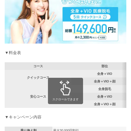
▼料金表
コース
部位
全身＋VIO
クイックコース
全身＋VIO＋顔
全身脱毛
安心コース
全身＋VIO
スクロールできます
全身＋VIO＋顔
▼キャンペーン内容
乗り換え割
最大30,000円割引