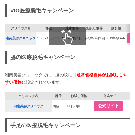
VIO医療脱毛キャンペーン
クリニック名
部位
通常価格
お試し価格
割引額
湘南美容クリニック
V・I・Oライン
各6,180円/1回
各4,050円/1回
2,130円OFF
スクロールできます
脇の医療脱毛キャンペーン
湘南美容クリニックでは、脇の脱毛は
通常価格自体がお試ししや
すい価格
に設定されています。
クリニック名
部位
お試し価格
公式サイト
公式サイト
湘南美容クリニック
両脇
500円/1回
手足の医療脱毛キャンペーン