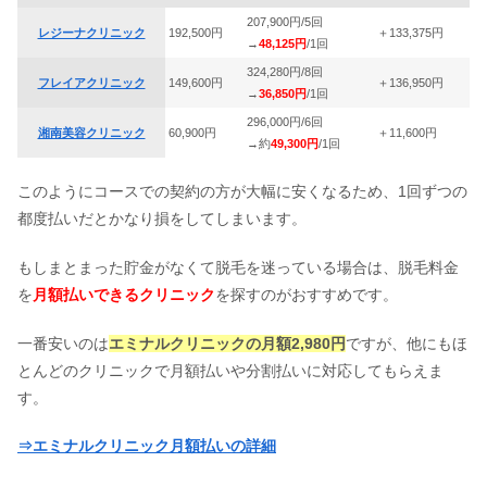
207,900円/5回
レジーナクリニック
192,500円
＋133,375円
→
48
,125円
/1回
324,280円/8回
フレイアクリニック
149,600円
＋136,950円
→
36,850円
/1回
296,000円/6回
湘南美容クリニック
60,900円
＋11,600円
→約
49,300円
/1回
このようにコースでの契約の方が大幅に安くなるため、1回ずつの
都度払いだとかなり損をしてしまいます。
もしまとまった貯金がなくて脱毛を迷っている場合は、脱毛料金
を
月額払いできるクリニック
を探すのがおすすめです。
一番安いのは
エミナルクリニックの月額2,980円
ですが、他にもほ
とんどのクリニックで月額払いや分割払いに対応してもらえま
す。
⇒エミナルクリニック月額払いの詳細