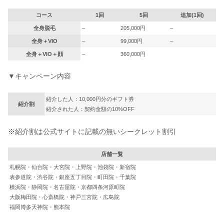
コース
1回
5回
追加(1回)
全身脱毛
–
205,000円
–
全身＋VIO
–
99,000円
–
全身＋VIO＋顔
–
360,000円
▼キャンペーン内容
紹介した人：10,000円分のギフト券
紹介割
紹介された人：契約金額の10%OFF
※紹介割は公式サイトに記載の無いシークレット割引
店舗一覧
札幌院・仙台院・大宮院・上野院・池袋院・新宿院
表参道院・渋谷院・銀座五丁目院・町田院・千葉院
横浜院・静岡院・名古屋院・京都四条河原町院
大阪梅田院・心斎橋院・神戸三宮院・広島院
福岡博多天神院・熊本院