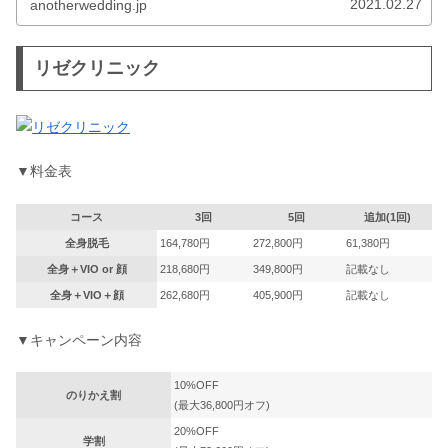
2021.02.27
anotherwedding.jp
リゼクリニック
▼料金表
コース
3回
5回
追加(1回)
全身脱毛
164,780円
272,800円
61,380円
全身＋VIO or 顔
218,680円
349,800円
記載なし
全身＋VIO＋顔
262,680円
405,900円
記載なし
▼キャンペーン内容
10%OFF
のりかえ割
(最大36,800円オフ)
20%OFF
学割