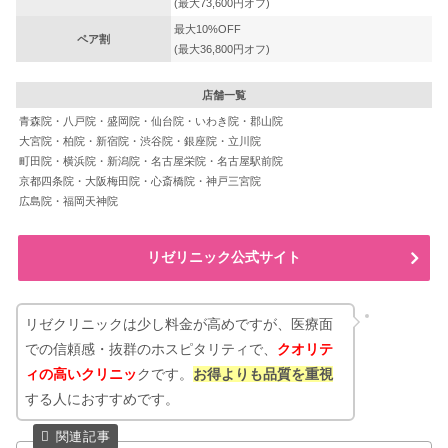
(最大73,600円オフ)
最大10%OFF
ペア割
(最大36,800円オフ)
店舗一覧
青森院・八戸院・盛岡院・仙台院・いわき院・郡山院
大宮院・柏院・新宿院・渋谷院・銀座院・立川院
町田院・横浜院・新潟院・名古屋栄院・名古屋駅前院
京都四条院・大阪梅田院・心斎橋院・神戸三宮院
広島院・福岡天神院
リゼリニック公式サイト
リゼクリニックは少し料金が高めですが、医療面
での信頼感・抜群のホスピタリティで、
クオリテ
ィの高いクリニッ
クです。
お得よりも品質を重視
する人におすすめです。