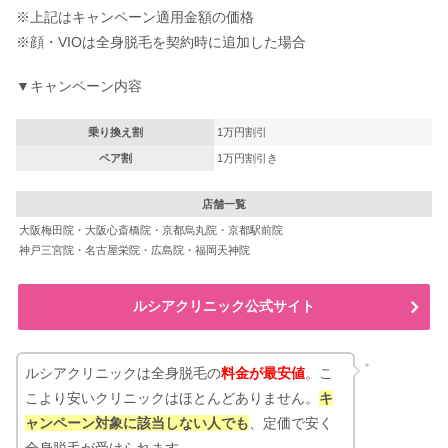
※上記はキャンペーン適用金額の価格
※顔・VIOは全身脱毛を契約時に追加した場合
▼キャンペーン内容
乗り換え割
1万円割引
ペア割
1万円割引き
店舗一覧
大阪梅田院・大阪心斎橋院・京都烏丸院・京都駅前院
神戸三宮院・名古屋栄院・広島院・福岡天神院
ルシアクリニック公式サイト
ルシアクリニックは全身脱毛の
料金が最安値
。こ
こより安いクリニックはほとんどありません。
キ
ャンペーン対象に該当しない人でも
、定価で安く
全身脱毛が受けられます。