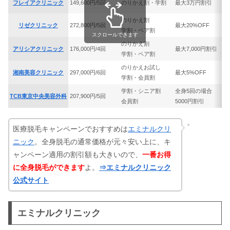
シースリーの口コミ・評判は？予約方
フレイアクリニック
149,600円/5回
のりかえ割・学割
最大3万円割引
法やコース別料金まとめ
のりかえ割
リゼクリニック
272,800円/5回
最大20%OFF
学割・ペア割
スクロールできます
のりかえ割
アリシアクリニック
176,000円/4回
最大7,000円割引
アリシアクリニックのキャンペーン！
学割・ペア割
クーポン&乗り換え割の割引料金まと
のりかえお試し
め
湘南美容クリニック
297,000円/6回
最大5%OFF
学割・会員割
学割・シニア割
全身5回の場合
TCB東京中央美容外科
207,900円/5回
リゼクリニックの脱毛キャンペーン！
会員割
5000円割引
クーポンや学割・乗り換え割まとめ
医療脱毛キャンペーンでおすすめは
エミナルクリ
ニック
。全身脱毛の通常価格が元々安い上に、キ
ャンペーン適用の割引額も大きいので、
一番お得
に全身脱毛ができます
よ。
⇒エミナルクリニック
公式サイト
エミナルクリニック