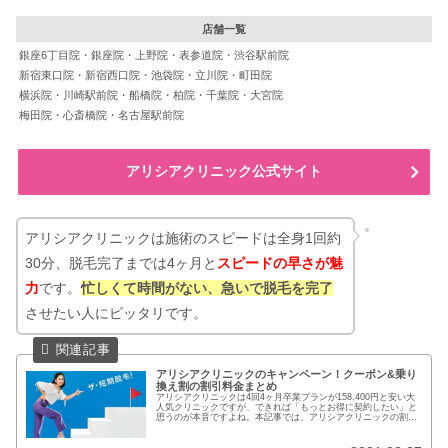
店舗一覧
銀座6丁目院・銀座院・上野院・表参道院・渋谷駅前院
新宿東口院・新宿西口院・池袋院・立川院・町田院
横浜院・川崎駅前院・船橋院・柏院・千葉院・大宮院
梅田院・心斎橋院・名古屋駅前院
アリシアクリニック公式サイト
アリシアクリニックは施術のスピードは全身1回約
30分、脱毛完了までは4ヶ月と
スピードの早さが魅
力
です。
忙しくて時間がない、急いで脱毛を完了
させたい人にピッタリです。
アリシアクリニックのキャンペーン！クーポン&乗り
換え割の割引料金まとめ
アリシアクリニックは4回4ヶ月卒業プランが158,400円と安い大
人気クリニックですが、できれば「もっとお得に契約したい」と
思うのが本音ですよね。本記事では、アリシアクリニックの割引
キャンペーンについて、元脱毛サロンカウンセラーである筆者
が...