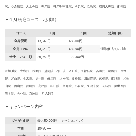
院、心斎橋院、天王寺院、神戸院、神戸御幸通院、奈良院、広島院、福岡天神院、那覇院
▼全身脱毛コース（地域B）
コース
1回
5回
追加(1回)
全身脱毛
13,640円
68,200円
全身＋VIO
13,640円
68,200円
通常価格での追加
全身＋VIO＋顔
25,960円
129,800円
※旭川院、青森院、秋田院、盛岡院、郡山院、水戸院、宇都宮院、高崎院、新潟院、
長野
院、富山院、金沢院、福井院、岐阜院、浜松院、豊橋院、四日市院、彦根院、
姫路院、和歌
山院、岡山院、徳島院、高松院、松山院、高知院、小倉院、久留米院、
長崎院、佐世保院、
熊本院、大分院、宮崎院、鹿児島院
▼キャンペーン内容
のりかえ割
最大50,000円キャッシュバック
学割
10%OFF