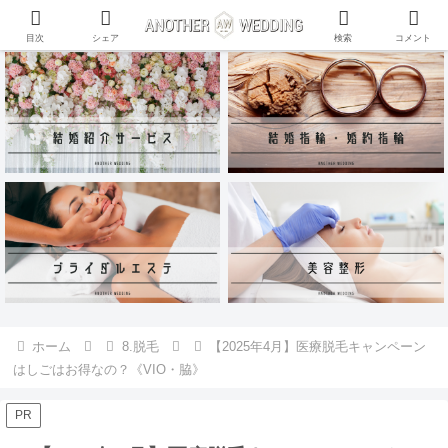
ANOTHER WEDDING~RING~のInstagramアカウントがリリース♪
目次
シェア
検索
コメント
ホーム
8.脱毛
【2025年4月】医療脱毛キャンペーン
はしごはお得なの？《VIO・脇》
PR