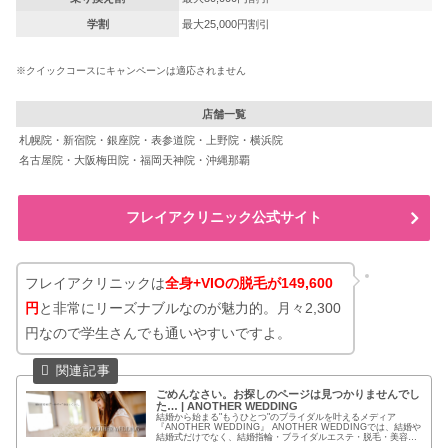
学割
最大25,000円割引
※クイックコースにキャンペーンは適応されません
店舗一覧
札幌院・新宿院・銀座院・表参道院・上野院・横浜院
名古屋院・大阪梅田院・福岡天神院・沖縄那覇
フレイアクリニック公式サイト
フレイアクリニックは
全身+VIOの脱毛が149,600
円
と非常にリーズナブルなのが魅力的。月々2,300
円なので学生さんでも通いやすいですよ。
ごめんなさい。お探しのページは見つかりませんでし
た… | ANOTHER WEDDING
結婚から始まる"もうひとつ"のブライダルを叶えるメディア
『ANOTHER WEDDING』 ANOTHER WEDDINGでは、結婚や
結婚式だけでなく、結婚指輪・ブライダルエステ・脱毛・美容な
ど新しい花嫁の姿を提案するコンテンツを提供してい...