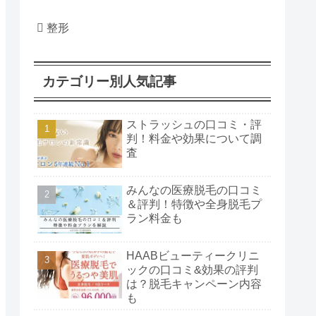
整形
カテゴリー別人気記事
ストラッシュの口コミ・評
判！料金や効果について調
査
みんなの医療脱毛の口コミ
＆評判！特徴や全身脱毛プ
ラン料金も
HAABビューティークリニ
ックの口コミ&効果の評判
は？脱毛キャンペーン内容
も