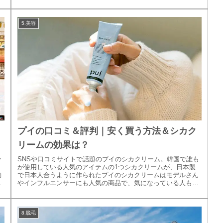
クはどこか気にな...
5.美容
プイの口コミ＆評判｜安く買う方法＆シカク
リームの効果は？
ン
SNSや口コミサイトで話題のプイのシカクリーム。韓国で誰も
り
が使用している人気のアイテムの1つシカクリームが、日本製
働
で日本人合うように作られたプイのシカクリームはモデルさん
れ
やインフルエンサーにも人気の商品で、気になっている人も多
いのではないで...
8.脱毛