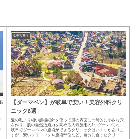
9.美容整形
5
【ダーマペン】が岐阜で安い！美容外科クリ
ニック6選
ジ
髪の毛より細い超極細針を使って肌の表面に一時的に小さな穴
ニ
を作り、肌の自然治癒力を高める人気施術の1つダーマペン。
ジ
岐阜でダーマペンの施術ができるクリニックはいくつかありま
すが、安いクリニックや施術部位など、自分に合ったクリニッ