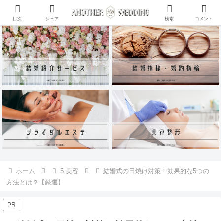
ANOTHER WEDDING~RING~のInstagramアカウントがリリース♪
目次
シェア
検索
コメント
ホーム
5.美容
結婚式の日焼け対策！効果的な5つの
方法とは？【厳選】
PR