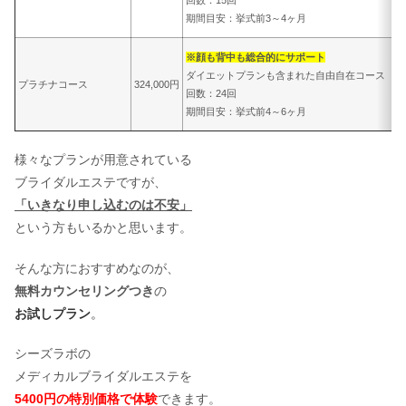
期間目安：挙式前3～4ヶ月
※顔も背中も総合的にサポート
ダイエットプランも含まれた自由自在コース
プラチナコース
324,000円
回数：24回
期間目安：挙式前4～6ヶ月
様々なプランが用意されている
ブライダルエステですが、
「いきなり申し込むのは不安」
という方もいるかと思います。
そんな方におすすめなのが、
無料カウンセリングつき
の
お試しプラン
。
シーズラボの
メディカルブライダルエステを
5400円の特別価格で体験
できます。