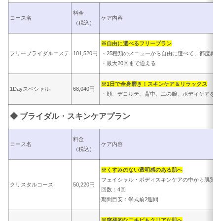
料金
コース名
ケア内容
（税込）
※自由に選べるフリープラン
フリーブライダルエステ
101,520円
・25種類のメニューから自由に選べて、都度異
・最大20回まで通える
※1日で全身磨き！スキンケア＆リラックス
1Dayスペシャル
68,040円
・顔、デコルテ、背中、二の腕、ボディケアを1
◆ ブライダル・スキンケアプラン
料金
コース名
ケア内容
（税込）
※くすみのない透明感のある肌へ
フェイシャル・ボディスキンケアの中から肌質別
クリスタルコース
50,220円
回数：4回
期間目安：挙式前2週間
※突発的なニキビもクリアな肌へ