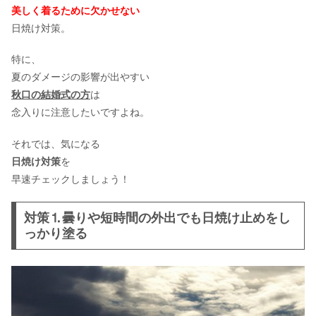
美しく着るために欠かせない
日焼け対策。
結婚式なのにニキビだらけ！隠すメイ
ク法や対処法を紹介
特に、
夏のダメージの影響が出やすい
秋口の結婚式の方
は
結婚式に向けてニキビは皮膚科で治療
念入りに注意したいですよね。
するべき？直前でも間に合う？
それでは、気になる
日焼け対策
を
早速チェックしましょう！
結婚式での二の腕のブツブツ対策！セ
ルフケア＆対策をご紹介
対策⒈曇りや短時間の外出でも日焼け止めをし
っかり塗る
結婚式までにバストアップしたい！実
際に効果がある5つの方法とは？