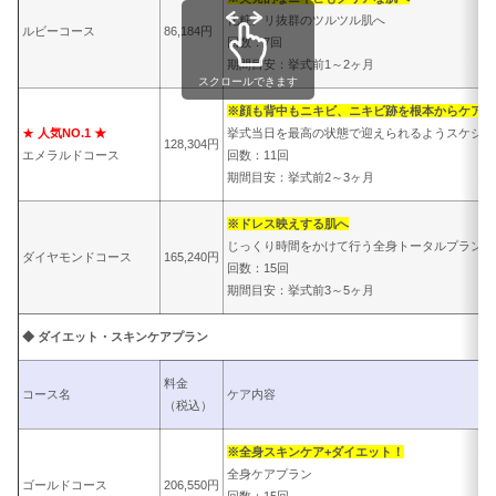
化粧ノリ抜群のツルツル肌へ
ルビーコース
86,184円
回数：7回
期間目安：挙式前1～2ヶ月
スクロールできます
※顔も背中もニキビ、ニキビ跡を根本からケア
★
人気NO.1 ★
挙式当日を最高の状態で迎えられるようスケジュ
128,304円
エメラルドコース
回数：11回
期間目安：挙式前2～3ヶ月
※ドレス映えする肌へ
じっくり時間をかけて行う全身トータルプラン
ダイヤモンドコース
165,240円
回数：15回
期間目安：挙式前3～5ヶ月
◆ ダイエット・スキンケアプラン
料金
コース名
ケア内容
（税込）
※全身スキンケア+ダイエット！
全身ケアプラン
ゴールドコース
206,550円
回数：15回