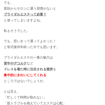
でも、
普段からサロンに通う習慣がないと
ブライダルエステって必要？
と迷ってしまいますよね。
私もそうでした。
でも、思いきって通ってよかった！
と挙式後何年経った今でも思います。
ブライダルエステの一番の魅力は
背中やデコルテ
など
ドレスを着た時に注目される箇所
を
集中的にきれいにしてくれる
ところではないでしょうか。
とは言え、
「忙しくて時間が取れない」
「肌トラブルを抱えていてエステは心配」