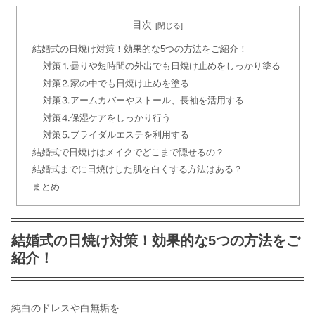
てみた
目次
結婚式の日焼け対策！効果的な5つの方法をご紹介！
【丸見え！？】結婚式の脇の黒ずみ対
対策⒈曇りや短時間の外出でも日焼け止めをしっかり塗る
策8選！脇のケア&処理方法も
対策⒉家の中でも日焼け止めを塗る
対策⒊アームカバーやストール、長袖を活用する
対策⒋保湿ケアをしっかり行う
ブライダルホワイトニングは必要？先
対策⒌ブライダルエステを利用する
輩花嫁の評判&口コミを徹底調査
結婚式で日焼けはメイクでどこまで隠せるの？
結婚式までに日焼けした肌を白くする方法はある？
まとめ
肘の黒ずみが気になる！結婚式で綺麗
に肌見せする方法とは？
結婚式の日焼け対策！効果的な5つの方法をご
紹介！
結婚式までにニキビ跡の色素沈着を隠
す方法！メイクで消える？
純白のドレスや白無垢を