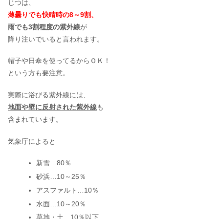
じつは、
薄曇りでも快晴時の8～9割、
バクチオールの口コミ！スキンケア配
雨でも3割程度の紫外線
が
合美容液の効果について
降り注いでいると言われます。
帽子や日傘を使ってるからＯＫ！
セルノートサプリの口コミ｜ガリガリ
という方も要注意。
でも効果あるの？悪い評判の真相も
実際に浴びる紫外線には、
地面や壁に反射された紫外線
も
含まれています。
気象庁によると
新雪…80％
砂浜…10～25％
アスファルト…10％
水面…10～20％
草地・土…10％以下