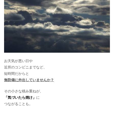
ルーナハーバルサプリメントプレミア
ムの評判は？効果の口コミや飲み方・
成分まとめ
ヴィオテラスCセラムの口コミ！効果
なし・白くならないの評価を検証して
みた
オルビスユードットの口コミ！エイジ
お天気が悪い日や
ングケア効果の評判・レビュー
近所のコンビニまでなど、
短時間だからと
バタフライピーの効能は？味や青いハ
無防備に外出していませんか？
ーブティーのレシピ
その小さな積み重ねが、
「気づいたら焼け」
に
アイムピンチ(I’mPINCH)の口コミ｜効
つながることも。
果なしは嘘？本当？美容液の評判