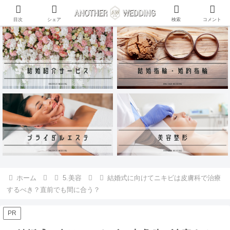
ANOTHER WEDDING~RING~のInstagramアカウントがリリース♪
目次
シェア
検索
コメント
ホーム
5.美容
結婚式に向けてニキビは皮膚科で治療
するべき？直前でも間に合う？
PR