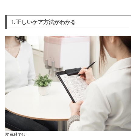
ルーナハーバルサプリメントプレミア
ムの評判は？効果の口コミや飲み方・
⒈正しいケア方法がわかる
成分まとめ
ヴィオテラスCセラムの口コミ！効果
なし・白くならないの評価を検証して
みた
オルビスユードットの口コミ！エイジ
ングケア効果の評判・レビュー
バタフライピーの効能は？味や青いハ
ーブティーのレシピ
アイムピンチ(I’mPINCH)の口コミ｜効
果なしは嘘？本当？美容液の評判
皮膚科では、