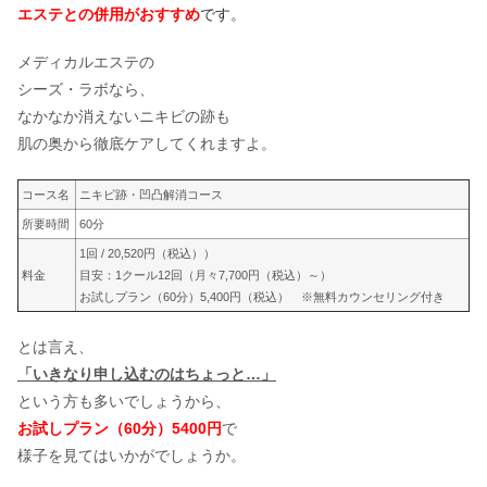
エステとの併用がおすすめ
です。
メディカルエステの
シーズ・ラボなら、
なかなか消えないニキビの跡も
肌の奥から徹底ケアしてくれますよ。
コース名
ニキビ跡・凹凸解消コース
所要時間
60分
1回 / 20,520円（税込））
料金
目安：1クール12回（月々7,700円（税込）～）
お試しプラン（60分）5,400円（税込） ※無料カウンセリング付き
とは言え、
「いきなり申し込むのはちょっと…」
という方も多いでしょうから、
お試しプラン（60分）5400円
で
様子を見てはいかがでしょうか。