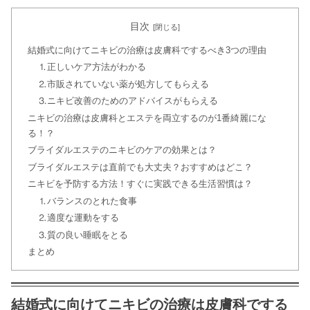
てみた
目次
結婚式に向けてニキビの治療は皮膚科でするべき3つの理由
【丸見え！？】結婚式の脇の黒ずみ対
⒈正しいケア方法がわかる
策8選！脇のケア&処理方法も
⒉市販されていない薬が処方してもらえる
⒊ニキビ改善のためのアドバイスがもらえる
ニキビの治療は皮膚科とエステを両立するのが1番綺麗にな
ブライダルホワイトニングは必要？先
る！？
輩花嫁の評判&口コミを徹底調査
ブライダルエステのニキビのケアの効果とは？
ブライダルエステは直前でも大丈夫？おすすめはどこ？
ニキビを予防する方法！すぐに実践できる生活習慣は？
肘の黒ずみが気になる！結婚式で綺麗
⒈バランスのとれた食事
に肌見せする方法とは？
⒉適度な運動をする
⒊質の良い睡眠をとる
まとめ
結婚式の日焼け対策！効果的な5つの
方法とは？【厳選】
結婚式に向けてニキビの治療は皮膚科でする