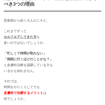
べき3つの理由
結婚式までにニキビ跡の色素沈着を隠
す方法！メイクで消える？
思春期から続く大人のニキビ。
これまでずっと
セルフエアしてきた方
も
結婚式なのにニキビだらけ！隠すメイ
ク法や対処法を紹介
多いのではないでしょうか。
「忙しくて時間が取れない」
「病院に行くほどのことかな？」
結婚式での二の腕のブツブツ対策！セ
と皮膚科治療を躊躇している方も
ルフケア＆対策をご紹介
いるかも知れません。
それでは、
結婚式までにバストアップしたい！実
時間をやりくりしてでも
際に効果がある5つの方法とは？
皮膚科で治療するメリット
は
何でしょうか。