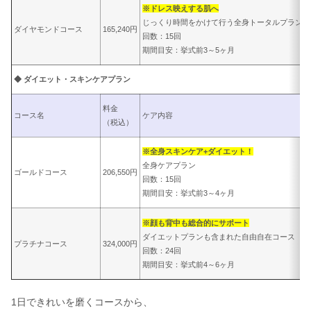
※ドレス映えする肌へ
じっくり時間をかけて行う全身トータルプラン
ダイヤモンドコース
165,240円
回数：15回
期間目安：挙式前3～5ヶ月
◆ ダイエット・スキンケアプラン
料金
コース名
ケア内容
（税込）
※全身スキンケア+ダイエット！
全身ケアプラン
ゴールドコース
206,550円
回数：15回
期間目安：挙式前3～4ヶ月
※顔も背中も総合的にサポート
ダイエットプランも含まれた自由自在コース
プラチナコース
324,000円
回数：24回
期間目安：挙式前4～6ヶ月
1日できれいを磨くコースから、