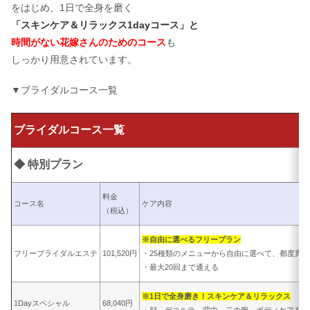
をはじめ、1日で全身を磨く
「スキンケア＆リラックス1dayコース」と
時間がない花嫁さんのためのコース
も
しっかり用意されています。
▼ブライダルコース一覧
ブライダルコース一覧
◆ 特別プラン
料金
コース名
ケア内容
（税込）
※自由に選べるフリープラン
フリーブライダルエステ
101,520円
・25種類のメニューから自由に選べて、都度異
・最大20回まで通える
※1日で全身磨き！スキンケア＆リラックス
1Dayスペシャル
68,040円
・顔、デコルテ、背中、二の腕、ボディケアを1