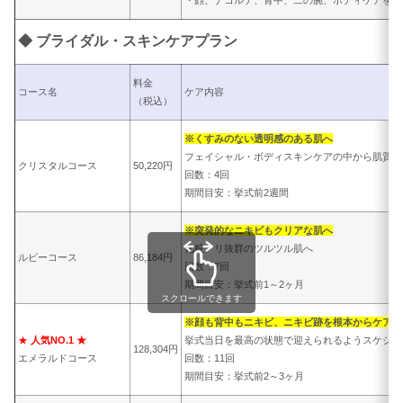
◆ ブライダル・スキンケアプラン
料金
コース名
ケア内容
（税込）
※くすみのない透明感のある肌へ
フェイシャル・ボディスキンケアの中から肌質別
クリスタルコース
50,220円
回数：4回
期間目安：挙式前2週間
※突発的なニキビもクリアな肌へ
化粧ノリ抜群のツルツル肌へ
ルビーコース
86,184円
回数：7回
期間目安：挙式前1～2ヶ月
スクロールできます
※顔も背中もニキビ、ニキビ跡を根本からケア
★
人気NO.1 ★
挙式当日を最高の状態で迎えられるようスケジュ
128,304円
エメラルドコース
回数：11回
期間目安：挙式前2～3ヶ月