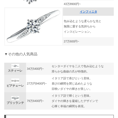
43万8900円~
インフィニタ
包み込むような柔らかな光と
無限に愛する気持ちから
インスピレーション。
27万600円~
▼その他の人気商品
センターダイヤを二人で包み込むような
34万5400円~
スティーレ
滑らかな曲線の爪が特徴的。
イタリア語で喜びという意味。
27万円9400円~
喜びの瞬間を閉じ込めたような
ピアチェーレ
目映いダイヤの輝きが美しい。
イタリア語で輝くという意味。
79万6400円~
ダイヤの輝きを凝縮したデザインで
ブリッランテ
心輝く幸福の瞬間を表現。