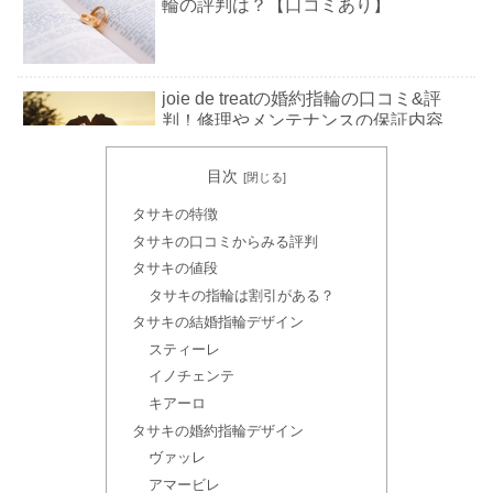
輪の評判は？【口コミあり】
joie de treatの婚約指輪の口コミ&評
判！修理やメンテナンスの保証内容
は？
目次
タサキの特徴
婚約指輪ダイヤのカラット数！平均相
場は？大きさの比較も
タサキの口コミからみる評判
タサキの値段
タサキの指輪は割引がある？
タサキの結婚指輪デザイン
結婚指輪30代に人気のブランドおすす
スティーレ
めランキング【アンケート結果発表】
イノチェンテ
キアーロ
タサキの婚約指輪デザイン
結婚指輪20代に人気のブランドランキ
ヴァッレ
ング！値段・予算まとめ【アンケー
アマービレ