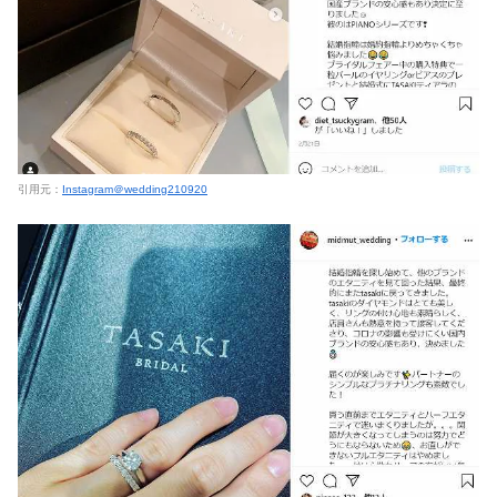
引用元：
Instagram＠
wedding210920