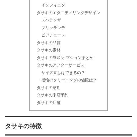
ト】
インフィニタ
タサキのエタニティリングデザイン
スペランザ
結婚指輪で40代に人気のブランドラン
キング！アンケートの結果はいかに？
ブリッランテ
ピアチェーレ
タサキの品質
タサキの素材
宝寿堂・心斎橋の口コミは悪い？品質
タサキの刻印!オプションまとめ
の評判を徹底調査
タサキのアフターサービス
サイズ直しはできるの？
指輪のクリーニングの値段は？
結婚指輪『雅』の口コミ！和風デザイ
タサキの納期
ンの評判は良いの？
タサキの来店予約
タサキの店舗
結婚指輪の来店特典｜ギフト券や商品
券が貰えるブランド【2025年4月】
タサキの特徴