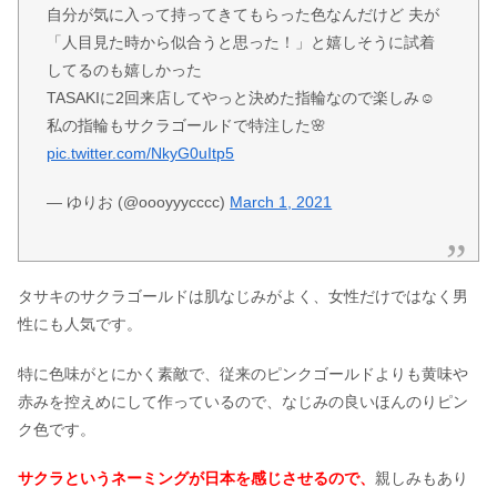
自分が気に入って持ってきてもらった色なんだけど 夫が
「人目見た時から似合うと思った！」と嬉しそうに試着
してるのも嬉しかった
TASAKIに2回来店してやっと決めた指輪なので楽しみ☺️
私の指輪もサクラゴールドで特注した🌸
pic.twitter.com/NkyG0uItp5
— ゆりお (@oooyyycccc)
March 1, 2021
タサキのサクラゴールドは肌なじみがよく、女性だけではなく男
性にも人気です。
特に色味がとにかく素敵で、従来のピンクゴールドよりも黄味や
赤みを控えめにして作っているので、なじみの良いほんのりピン
ク色です。
サクラというネーミングが日本を感じさせるので、
親しみもあり