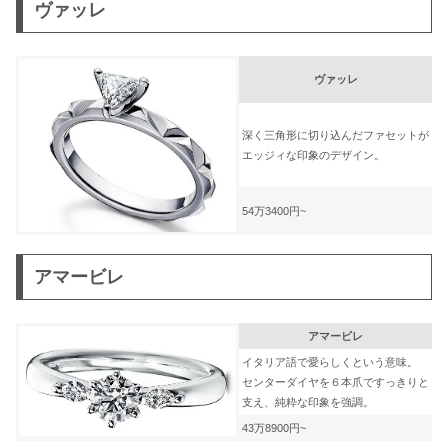
ヴァッレ
ヴァッレ
深く三角形に切り込んだファセットが
エッジィな印象のデザイン。
54万3400円~
アマービレ
アマービレ
イタリア語で愛らしくという意味。
センターダイヤを６本爪ですっきりと
支え、純粋な印象を強調。
43万8900円~