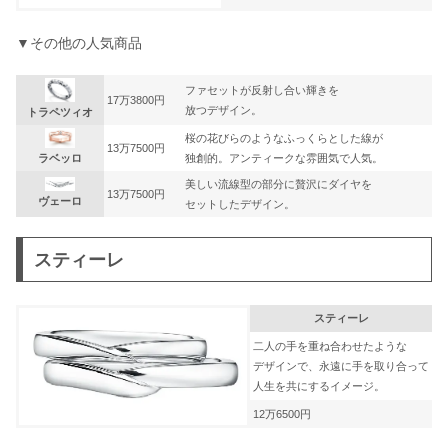
▼その他の人気商品
ファセットが反射し合い輝きを
17万3800円
放つデザイン。
トラペツィオ
桜の花びらのようなふっくらとした線が
13万7500円
ラベッロ
独創的。アンティークな雰囲気で人気。
美しい流線型の部分に贅沢にダイヤを
13万7500円
ヴェーロ
セットしたデザイン。
スティーレ
スティーレ
二人の手を重ね合わせたような
デザインで、永遠に手を取り合って
人生を共にするイメージ。
12万6500円