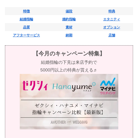
特徴
値段
特典
結婚指輪
婚約指輪
エタニティ
品質
素材
オプション
アフターサービス
納期
店舗
【今月のキャンペーン特集】
結婚指輪の下見は来店予約で
5000円以上の特典が貰える♬