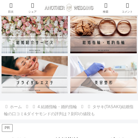
ANOTHER WEDDING~RING~のInstagramアカウントがリリース♪
目次
シェア
検索
コメント
ホーム
4.結婚指輪・婚約指輪
タサキ(TASAKI)結婚指
輪の口コミ&ダイヤモンドの評判は？刻印の値段も
PR