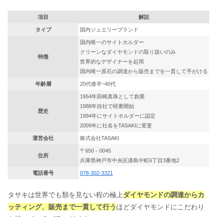
結婚指輪・婚約指輪の来店予約｜下見
時間＆予約なし・見に行くだけで買わ
項目
解説
ないはOK？
タイプ
国内ジュエリーブランド
国内唯一のサイトホルダー
クリーンなダイヤモンドの取り扱いのみ
結婚指輪の刻印の言葉！メッセージ例
特徴
世界的なデザイナーを起用
をランキングで紹介！【ユニーク編】
国内唯一原石の調達から販売までを一貫して手がける
年齢層
20代後半~40代
1954年田崎真珠として創業
婚約指輪のお返しに最適！腕時計ブラ
1988年自社で研磨開始
歴史
ンドランキングTOP3【年代別】
1994年にサイトホルダーに認定
2009年に社名をTASAKIに変更
運営会社
株式会社TASAKI
〒650－0045
結婚指輪の値引きはできる？交渉テク
住所
兵庫県神戸市中央区港島中町6丁目3番地2
ニックとは？
電話番号
078-302-3321
タサキは世界でも類を見ない程の極上
ダイヤモンドの調達からカ
【口コミ】結婚指輪ブランド一覧！イ
ッティング、販売まで一貫して行う
ほどダイヤモンドにこだわり
メージ&特徴まとめ《28選》