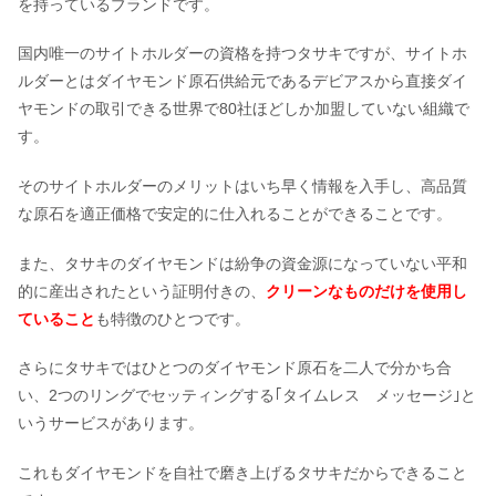
を持っているブランドです。
国内唯一のサイトホルダーの資格を持つタサキですが、サイトホ
ルダーとはダイヤモンド原石供給元であるデビアスから直接ダイ
結婚指輪と婚約指輪の重ね付けの意
ヤモンドの取引できる世界で80社ほどしか加盟していない組織で
味！メリット・デメリットは？
す。
そのサイトホルダーのメリットはいち早く情報を入手し、高品質
結婚指輪の手作り！東京都内で安いお
な原石を適正価格で安定的に仕入れることができることです。
すすめ工房10選
また、タサキのダイヤモンドは紛争の資金源になっていない平和
的に産出されたという証明付きの、
クリーンなものだけを使用し
【比較】カルティエかティファニー！
ていること
も特徴のひとつです。
結婚指輪はどっちが格上？
さらにタサキではひとつのダイヤモンド原石を二人で分かち合
い、2つのリングでセッティングする｢タイムレス メッセージ｣と
いうサービスがあります。
これもダイヤモンドを自社で磨き上げるタサキだからできること