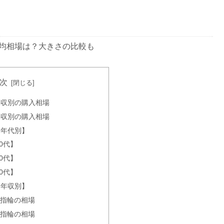
均相場は？大きさの比較も
次
おすすめランキング【アンケート結果発表】
年収別の購入相場
年収別の購入相場
【年代別】
0代】
ランキング！値段・予算まとめ【アンケート】
0代】
0代】
【年収別】
約指輪の相場
ドランキング！アンケートの結果はいかに？
約指輪の相場