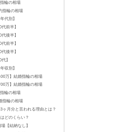
約指輪の相場
婚約指輪の相場
【年代別】
品質の評判を徹底調査
0代前半】
0代後半】
0代前半】
ザインの評判は良いの？
0代後半】
0代】
【年収別】
400万】結婚指輪の相場
品券が貰えるブランド【2025年4月】
700万】結婚指輪の相場
婚指輪の相場
結婚指輪の相場
下見時間＆予約なし・見に行くだけで買わないはOK？
3ヶ月分と言われる理由とは？
場はどのくらい？
相場【結納なし】