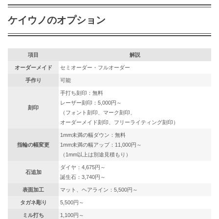
ケイウノのオプション
項目
解説
オーダーメイド
セミオーダー・フルオーダー
手作り
可能
手打ち刻印：無料
レーザー刻印：5,000円～
刻印
（フォント刻印、マーク刻印、
オーダーメイド刻印、フリーライティング刻印）
1mm未満の幅ダウン：無料
指輪の幅変更
1mm未満の幅アップ：11,000円～
（1mm以上は別途見積もり）
ダイヤ：4,675円～
石追加
誕生石：3,740円～
表面加工
マット、ヘアライン：5,500円～
タガネ彫り
5,500円～
ミル打ち
1,100円～