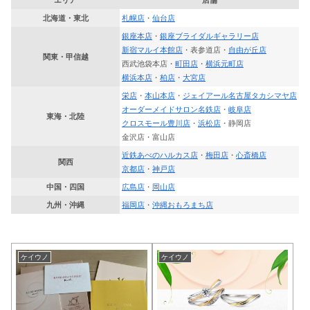
北海道・東北
札幌店
・
仙台店
銀座本店
・
銀座ブライダルギャラリー店
新宿マルイ本館店
・表参道店・
自由が丘店
関東・甲信越
西武池袋本店・
町田店
・
横浜元町店
横浜本店
・
柏店
・
大宮店
栄店
・
本山本店
・
ジェイアール名古屋タカシマヤ店
オーダーメイドサロン名鉄店
・
岐阜店
東海・北陸
クロスモール豊川店
・
浜松店
・静岡店
金沢店・富山店
近鉄あべのハルカス店
・
梅田店
・
心斎橋店
関西
京都店
・
神戸店
中国・四国
広島店
・
岡山店
九州・沖縄
福岡店
・
沖縄おもろまち店
ケイウノ
ケイウノ