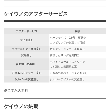
ケイウノのアフターサービス
アフターサービス
解説
ハーフサイズ（0.5号）変更や
サイズ直し
コンビリングのお直しも可能
クリーニング・磨き直し
店頭クリーニング・小傷取り
変形直し
変形したリングを真円に
ホワイトゴールドのメッキや
表面加工の再加工
つや消しの表面再加工
石ゆるみチェック・直し
石留めの緩みチェックとお直し
シルバーの変色直し
シルバーアイテムの変色直し
※全て永久無料
ケイウノの納期