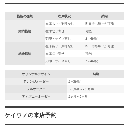
指輪の種類
在庫状況
納期
在庫あり・刻印なし
即日持ち帰りが可能
婚約指輪
在庫取り寄せ
可能
刻印・サイズ直し
2～4週間
在庫あり・刻印なし
即日持ち帰りが可能
結婚指輪
在庫取り寄せ
可能
刻印・サイズ直し
2～4週間
オリジナルデザイン
納期
アレンジオーダー
2～3週間
フルオーダー
1ヶ月半～2ヶ月半
ディズニーオーダー
2ヶ月～3ヶ月
ケイウノの来店予約