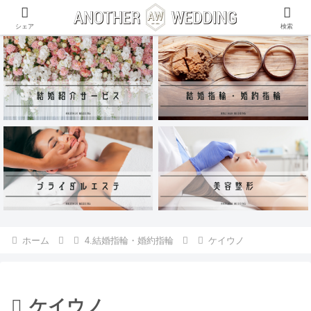
ANOTHER WEDDING~RING~のInstagramアカウントがリリース♪
シェア
検索
ホーム
4.結婚指輪・婚約指輪
ケイウノ
ケイウノ