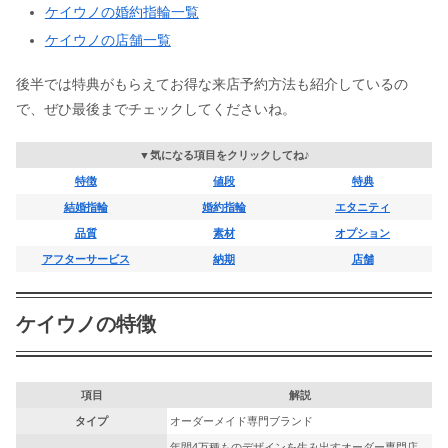
ケイウノの婚約指輪一覧
ケイウノの店舗一覧
後半では特典がもらえてお得な来店予約方法も紹介しているの
で、ぜひ最後までチェックしてくださいね。
▼気になる項目をクリックしてね♪
特徴
値段
特典
結婚指輪
婚約指輪
エタニティ
品質
素材
オプション
アフターサービス
納期
店舗
ケイウノの特徴
項目
解説
タイプ
オーダーメイド専門ブランド
年間4万種ものデザインを生み出すオーダー専門店。