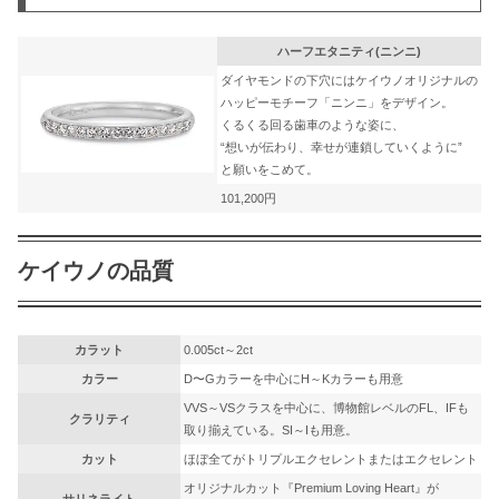
ハーフエタニティ(ニンニ)
ダイヤモンドの下穴にはケイウノオリジナルの
ハッピーモチーフ「ニンニ」をデザイン。
くるくる回る歯車のような姿に、
“想いが伝わり、幸せが連鎖していくように”
と願いをこめて。
101,200円
ケイウノの品質
カラット
0.005ct～2ct
カラー
D〜Gカラーを中心にH～Kカラーも用意
VVS～VSクラスを中心に、博物館レベルのFL、IFも
クラリティ
取り揃えている。SI～Iも用意。
カット
ほぼ全てがトリプルエクセレントまたはエクセレント
オリジナルカット『Premium Loving Heart』が