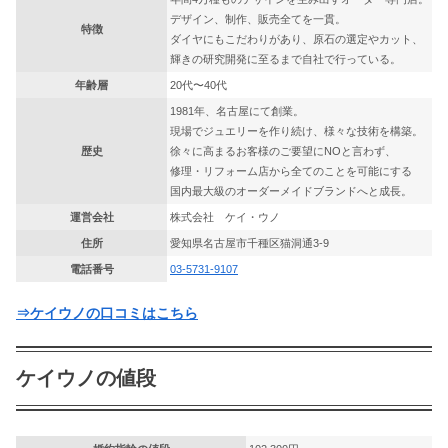
デザイン、制作、販売全てを一貫。
特徴
ダイヤにもこだわりがあり、原石の選定やカット、
輝きの研究開発に至るまで自社で行っている。
年齢層
20代〜40代
1981年、名古屋にて創業。
現場でジュエリーを作り続け、様々な技術を構築。
歴史
徐々に高まるお客様のご要望にNOと言わず、
修理・リフォーム店から全てのことを可能にする
国内最大級のオーダーメイドブランドへと成長。
運営会社
株式会社 ケイ・ウノ
住所
愛知県名古屋市千種区猫洞通3-9
電話番号
03-5731-9107
⇒ケイウノの口コミはこちら
ケイウノの値段