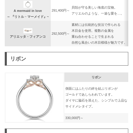
貝殻が守る美しい海底の宝物。
291,400円～
A mermaid in love
アリエルのような、一途な愛を…。
～ 『リトル・マーメイド』~
素材には伝統的な技法で作られる
木目金を使用。複数の金属を
292,500円～
アリエッタ・フィアンコ
重ね合わせることで生まれる
自然な風合いの木目模様が魅力です。
リボン
リボン
側面にはふたりの絆を結ぶリボンが
ゴールドであしらわれています。
ダイヤに脇石を添えた、シンプルで上品な
サイドメレタイプ。
330,000円～