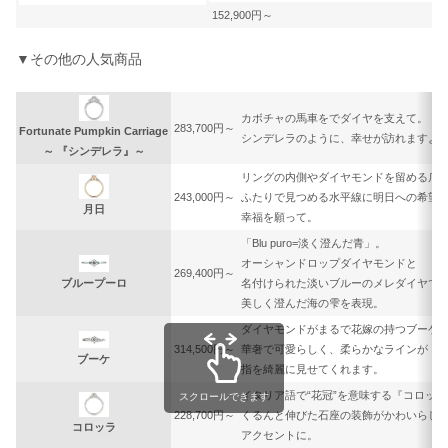
152,900円～
▼その他の人気商品
カボチャの馬車をでダイヤを支えて。
283,700円～
Fortunate Pumpkin Carriage
シンデレラのように、幸せが訪れますよ
～ 『シンデレラ』～
リングの内側やダイヤモンドを留める爪
243,000円～
ふたりで見つめる水平線に明日への希望
月日
幸福を願って。
「Blu puro=淡く澄んだ青」。
オーシャンドロップダイヤモンドと
269,400円～
ブループーロ
名付けられた淡いブルーのメレダイヤで
美しく澄んだ海の雫を表現。
ダイヤモンドがまるで花嫁の持つブーケ
314,500円～
華奢で可愛らしく、柔らかなラインが
ブーケ
指を綺麗に見せてくれます。
イタリア語で“花冠”を意味する『コロッ
スクロールできます
228,700円～
くるんと伸びた石座の装飾がかわいらし
コロッラ
アクセントに。