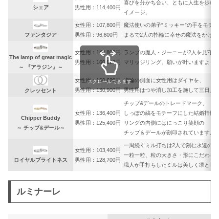
喜びを分かち合い、ともに人生を歩む
シェア
男性用：114,400円
イメージ。
女性用：107,800円
魔法使いの弟子“ミッキー”の手をモチ
ファンタジア
男性用：96,800円
まるで2人の指輪に幸せの魔法をかけて
女性用：140,800円
ランプの魔人・ジーニーが2人を見守る
The lamp of great magic
男性用：160,600円
マリッジリング。願いが叶いますよう
～ 『アラジン』～
女性用：160,600円
指輪の側面に女性用はダイヤを、
スクロールできます
男性用：130,900円
男性用はつや消し加工を施して三日月
クレッセント
チップ&デールのトレードマーク、
女性用：136,400円
しっぽの縞をモチーフにした結婚指輪
Chipper Buddy
男性用：125,400円
リングの内側にはにっこり笑顔の
～ チップ&デール～
チップ＆デールが刻印されています。
一周続くミル打ちは2人で刻む永遠の時
女性用：103,400円
一粒一粒、粒の大きさ・形にこだわっ
ロイヤルブライトネス
男性用：128,700円
職人が手打ちしたミルは美しく凛とし
ルミナーレ