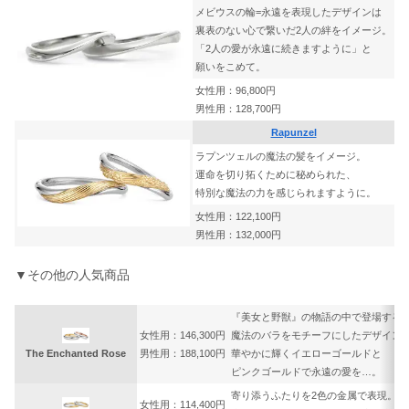
メビウスの輪=永遠を表現したデザインは
裏表のない心で繋いだ2人の絆をイメージ。
「2人の愛が永遠に続きますように」と
願いをこめて。
女性用：96,800円
男性用：128,700円
Rapunzel
ラプンツェルの魔法の髪をイメージ。
運命を切り拓くために秘められた、
特別な魔法の力を感じられますように。
女性用：122,100円
男性用：132,000円
▼その他の人気商品
『美女と野獣』の物語の中で登場する
女性用：146,300円
魔法のバラをモチーフにしたデザイン
The Enchanted Rose
男性用：188,100円
華やかに輝くイエローゴールドと
ピンクゴールドで永遠の愛を…。
寄り添うふたりを2色の金属で表現。
女性用：114,400円