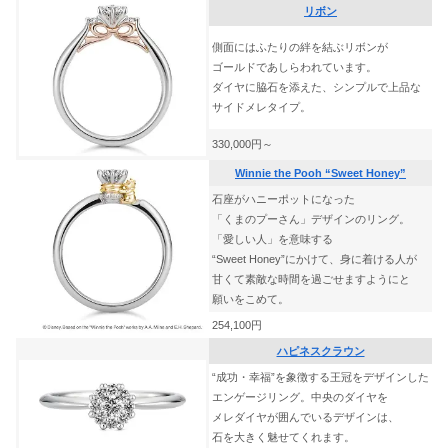
リボン
側面にはふたりの絆を結ぶリボンが
ゴールドであしらわれています。
ダイヤに脇石を添えた、シンプルで上品な
サイドメレタイプ。
330,000円～
Winnie the Pooh “Sweet Honey”
石座がハニーポットになった
「くまのプーさん」デザインのリング。
「愛しい人」を意味する
“Sweet Honey”にかけて、身に着ける人が
甘くて素敵な時間を過ごせますようにと
願いをこめて。
254,100円
ハピネスクラウン
“成功・幸福”を象徴する王冠をデザインした
エンゲージリング。中央のダイヤを
メレダイヤが囲んでいるデザインは、
石を大きく魅せてくれます。