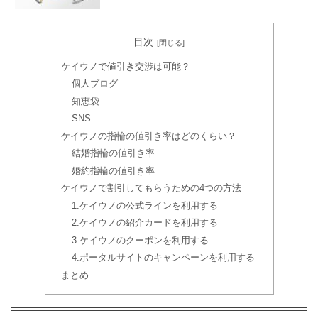
ケイウノブライダルの社長ってどんな
目次
人？店舗や採用情報も調べてみた
ケイウノで値引き交渉は可能？
個人ブログ
知恵袋
SNS
ケイウノの指輪の値引き率はどのくらい？
結婚指輪の値引き率
婚約指輪の値引き率
ケイウノで割引してもらうための4つの方法
1.ケイウノの公式ラインを利用する
2.ケイウノの紹介カードを利用する
3.ケイウノのクーポンを利用する
4.ポータルサイトのキャンペーンを利用する
まとめ