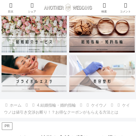
ANOTHER WEDDING~RING~のInstagramアカウントがリリース♪
目次
シェア
検索
コメント
ホーム
4.結婚指輪・婚約指輪
ケイウノ
ケイ
ウノは値引き交渉お断り！？お得なクーポンがもらえる方法とは
PR