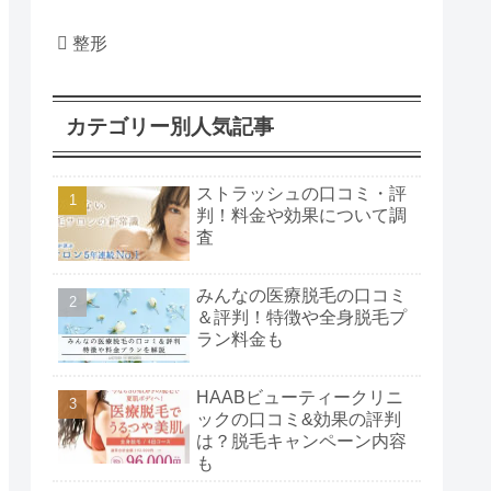
整形
カテゴリー別人気記事
ストラッシュの口コミ・評
判！料金や効果について調
査
みんなの医療脱毛の口コミ
＆評判！特徴や全身脱毛プ
ラン料金も
HAABビューティークリニ
ックの口コミ&効果の評判
は？脱毛キャンペーン内容
も