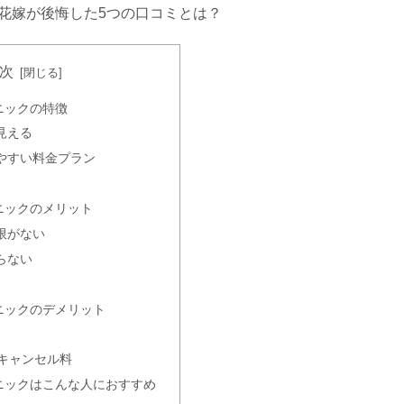
花嫁が後悔した5つの口コミとは？
次
料金や花嫁に人気の箇所まとめ
ニックの特徴
見える
やすい料金プラン
！？口コミでの評判をまとめてみた
ニックのメリット
限がない
らない
や料金は？プラン内容を徹底解説！
ニックのデメリット
はキャンセル料
ニックはこんな人におすすめ
・名古屋・新宿院の評判は？