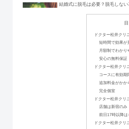
結婚式に脱毛は必要？脱毛しない
目
結婚式前の脱毛！ミュゼのプラン
ドクター松井クリ
短時間で効果が
月額制でわかり
安心の無料保証
TBCスーパー脱毛の効果は永久
ドクター松井クリ
コースに有効期
追加料金がかか
完全個室
TBCスーパー脱毛の回数・期間
ドクター松井クリ
店舗は新宿のみ
前日17時以降
ドクター松井クリ
リアラクリニックの口コミ｜池袋