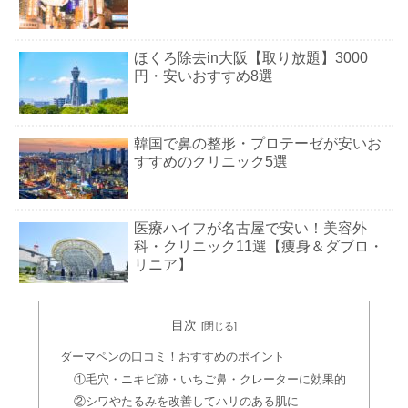
ほくろ除去in大阪【取り放題】3000
円・安いおすすめ8選
韓国で鼻の整形・プロテーゼが安いお
すすめのクリニック5選
医療ハイフが名古屋で安い！美容外
科・クリニック11選【痩身＆ダブロ・
リニア】
ハイフin新宿｜安い美容外科&美容皮膚
目次
科11選【ボディハイフ有】
ダーマペンの口コミ！おすすめのポイント
①毛穴・ニキビ跡・いちご鼻・クレーターに効果的
医療ハイフが池袋で安い！美容外科ク
②シワやたるみを改善してハリのある肌に