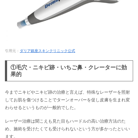
【痩身＆二重顎】ハイフが札幌で安
い！美容外科8選《リニア有》
品川美容外科・池袋院の口コミ｜品川
スキンクリニック池袋院の口コミ＆ア
クセスも
引用元：
ダリア銀座スキンクリニック公式
品川美容外科・横浜院の口コミ｜アク
①毛穴・ニキビ跡・いちご鼻・クレーターに効
セスやドクターの評判は？
果的
今までニキビやニキビ跡の治療と言えば、特殊なレーザーを照射
品川美容外科・仙台院の口コミ｜アク
セスやドクターの評判は？
してお肌を傷つけることでターンオーバーを促し皮膚を生まれ変
わらせるというものが一般的でした。
レーザー治療は聞こえも見た目もハードルの高い治療方法のた
め、施術を受けたくても受けられないという方が多かったといい
ます。