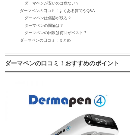
【眉毛】アートメイクが仙台で安い人
ダーマペンが安いのは危ない？
気4選｜リップ＆4D・3Dモニターも
ダーマペンの口コミ！よくある質問やQ&A
ダーマペンは傷跡が残る？
ダーマペンの間隔は？
【エラ・肩】ボトックスin札幌｜安い&
ダーマペンの回数は何回がベスト？
保険おすすめの病院・皮膚科11選
ダーマペンの口コミ！まとめ
【エラ・肩】ボトックスin仙台！安い
ダーマペンの口コミ！おすすめのポイント
おすすめ皮膚科12選《歯ぎしり・ふく
らはぎ》
グラマラスライン(タレ目形成)とは？
失敗の口コミや安いクリニックも
ニキビ跡の治療が東京で安い！おすす
めクリニック10選