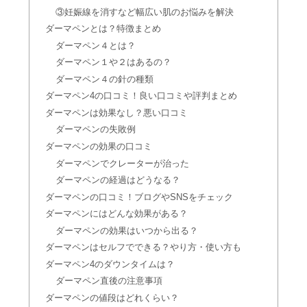
リニック8選【痩身】
③妊娠線を消すなど幅広い肌のお悩みを解決
ダーマペンとは？特徴まとめ
ダーマペン４とは？
医療ハイフin銀座｜安い美容外科＆皮
ダーマペン１や２はあるの？
膚科8選【痩身・二の腕】
ダーマペン４の針の種類
ダーマペン4の口コミ！良い口コミや評判まとめ
ダーマペンは効果なし？悪い口コミ
医療用ハイフが福岡で安い｜おすすめ
ダーマペンの失敗例
美容外科9選
ダーマペンの効果の口コミ
ダーマペンでクレーターが治った
ダーマペンの経過はどうなる？
【口角・肩・エラ】ボトックスが福岡
ダーマペンの口コミ！ブログやSNSをチェック
で安い｜おすすめ美容皮膚科10選
ダーマペンにはどんな効果がある？
ダーマペンの効果はいつから出る？
肩ボトックスが名古屋で安いおすすめ
ダーマペンはセルフでできる？やり方・使い方も
10選【口角・エラ・ふくらはぎ・脇
ダーマペン4のダウンタイムは？
汗】
ダーマペン直後の注意事項
ダーマペンの値段はどれくらい？