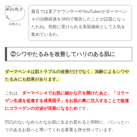
最近では某アナウンサーやYouTuberがダーマペン
４の治療経過をSNSで報告したことが話題になっ
白鳥さん
たわね。気軽に受けられる美肌施術として人気を
集めているわ。
②シワやたるみを改善してハリのある肌に
ダーマペン４は肌トラブルの改善だけでなく、加齢によるシワや
たるみにも効果があります。
これは、
ダーマペン４でお肌に細かな穴を開けたあと、「コラー
ゲン生成を促進する成長因子」をお肌の奥に注入することで急速
にコラーゲンの分泌が活発になるため
です。
凹凸のないなめらかなお肌に生まれ変わると同時に、パンっとハ
リのあるお肌へと導いてくれる要素も併せ持っています。