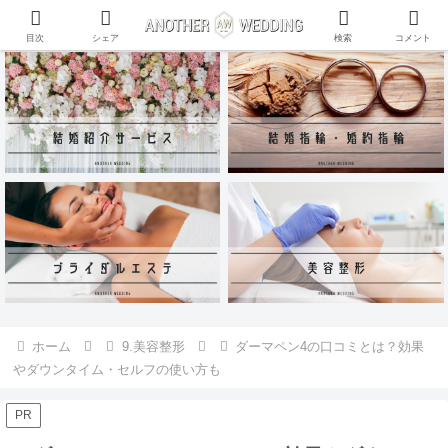
ANOTHER WEDDING~RING~のInstagramアカウントがリリース♪
目次
シェア
検索
コメント
ホーム
9.美容整形
ダーマペン4の口コミとは？効果
やダウンタイム・セルフの使い方も
PR