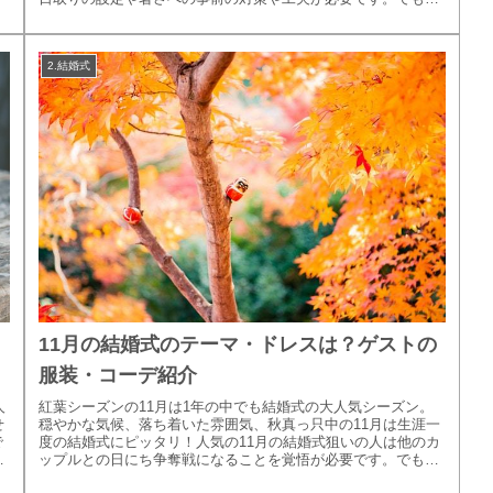
夏季限定の安い...
2.結婚式
ト
11月の結婚式のテーマ・ドレスは？ゲストの
服装・コーデ紹介
人
紅葉シーズンの11月は1年の中でも結婚式の大人気シーズン。
せ
穏やかな気候、落ち着いた雰囲気、秋真っ只中の11月は生涯一
で
度の結婚式にピッタリ！人気の11月の結婚式狙いの人は他のカ
の
ップルとの日にち争奪戦になることを覚悟が必要です。でも11
月の結婚...