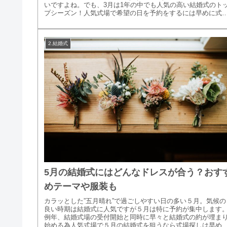
いですよね。でも、3月は1年の中でも人気の高い結婚式のト
プシーズン！人気式場で希望の日を予約をするには早めに式
探しをスタートさ...
2.結婚式
5月の結婚式にはどんなドレスが合う？おす
めテーマや服装も
カラッとした”五月晴れ”で過ごしやすい日の多い５月。気候の
良い時期は結婚式に人気ですが５月は特に予約が集中します
例年、結婚式場の受付開始と同時に早々と結婚式の約が埋ま
始める為人気式場で５月の結婚式を狙うなら式場探しは早め