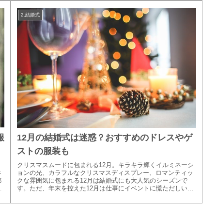
2.結婚式
服
12月の結婚式は迷惑？おすすめのドレスやゲ
ストの服装も
クリスマスムードに包まれる12月。キラキラ輝くイルミネーシ
さ
ョンの光、カラフルなクリスマスディスプレー、ロマンティッ
都
クな雰囲気に包まれる12月は結婚式にも大人気のシーズンで
配
す。ただ、年末を控えた12月は仕事にイベントに慌ただしい時
期冬だから寒...