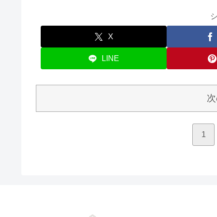
X
LINE
次
1