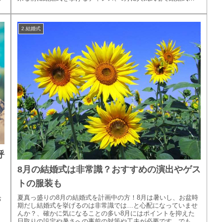
挙げるには早...
2.結婚式
呼
8月の結婚式は非常識？おすすめの演出やゲス
トの服装も
夏真っ盛りの8月の結婚式を計画中の方！8月は暑いし、お盆時
お
期だし結婚式を挙げるのは非常識では…と心配になっていませ
んか？、確かに気になることの多い8月にはポイントを抑えた
日取りの設定や暑さへの事前の対策や工夫が必要です。でも、