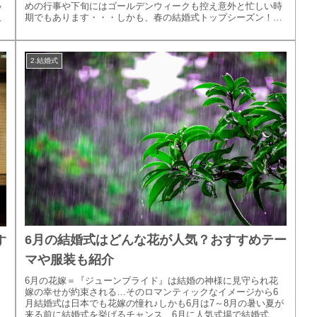
めの行事や下旬にはゴールデンウィークも控え意外と忙しい時
ッ
期でもあります・・・しかも、春の結婚式トップシーズン！人
場
気式場で自分たち...
2.結婚式
6月の結婚式はどんな花が人気？おすすめテー
す
マや服装も紹介
6月の花嫁＝『ジューンブライド』は結婚の神様に見守られ花
嫁の幸せが約束される…そのロマンティックなイメージから6
。
月結婚式は日本でも花嫁の憧れ♪しかも6月は7～8月の暑い夏が
り
来る前に結婚式を挙げるチャンス、6月に人気式場で結婚式を
の