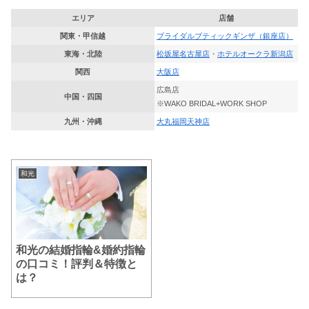
エリア
店舗
関東・甲信越
ブライダルブティックギンザ（銀座店）
東海・北陸
松坂屋名古屋店
・
ホテルオークラ新潟店
関西
大阪店
広島店
中国・四国
※WAKO BRIDAL+WORK SHOP
九州・沖縄
大丸福岡天神店
和光
和光の結婚指輪&婚約指輪
の口コミ！評判＆特徴と
は？