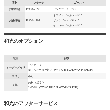
素材
プラチナ
ゴールド
婚約指輪
Pt900～999
ピンクゴールド※K18
ホワイトゴールド※K18
結婚指輪
Pt900～999
ピンクゴールド※K18
イエローゴールド※K18
和光のオプション
項目
解説
セミオーダー
オーダーメイド
※フルオーダー対応（WAKO BRIDAL+WORK SHOP）
手作り
不可
無料（活字体）
刻印
2,000円（WAKO BRIDAL+WORK SHOP）
和光のアフターサービス