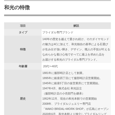
和光の特徴
項目
解説
タイプ
ブライダル専門ブランド
140年の歴史を越えて愛され続け、そのダイヤモンド
の魅力は4Cに加えて、和光独自の基準による石選び
特徴
が生み出す強い輝き、デザイン、職人の手技が叶える
なめらかな着け心地ですべてに最上を求めた品を
お届けする和光のブライダル専門ブランド。
年齢層
20代〜40代
1881年に服部時計店として創業。
1895年に銀座四丁目にて服部時計店営業開始。
1945年に銀座5丁目の仮営業所にて営業開始。
1947年4月、株式会社 和光設立
（服部時計店の小売部門を継承）
歴史
1952年12月、現在の和光本館での営業開始
2008年、ブライダルジュエリー専門店
「WAKO BRIDAL+WORK SHOP」が広島にオープン
2020年6月、和光本館より独立しブライダルリング