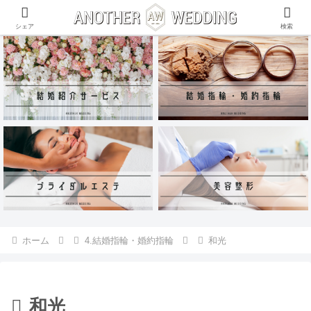
ANOTHER WEDDING~RING~のInstagramアカウントがリリース♪
シェア
検索
ホーム
4.結婚指輪・婚約指輪
和光
和光