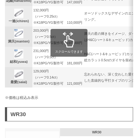
花園(hanazono)
※K18PG/YG製作可 147,000円
132,000円
オーソドックスなデザインのエン
（ハーフ0.25ct）
リング。
一連(ichiren)
※K18PG/YG製作可 110,000円
203,000円
満天の星の輝きをイメージ、ダイ
（ハーフ0.5ct）
はH&C(ハート&キューピッド)カッ
満天(manten)
※K18PG/YG製作可 197,000円
231,000円
スクロールできます
H&C(ハート&キューピッド)カット
（ハーフ0.5ct）
総カラット0.5ctのダイヤを留め
結和(yuwa)
※K18PG/YG製作可 181,000円
129,000円
忘れられない、深く交わした愛を
（ハーフ0.14ct）
した直線的な平打タイプのリング
最愛(saiai)
※K18PG/YG製作可 121,000円
※価格は税込み表示
WR30
WR30