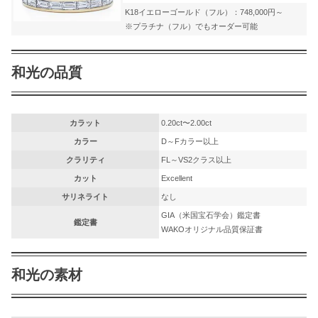
K18イエローゴールド（フル）：748,000円～
※プラチナ（フル）でもオーダー可能
和光の品質
カラット
0.20ct〜2.00ct
カラー
D～Fカラー以上
クラリティ
FL～VS2クラス以上
カット
Excellent
サリネライト
なし
GIA（米国宝石学会）鑑定書
鑑定書
WAKOオリジナル品質保証書
和光の素材