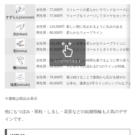
女性用：77,000円
ストレートの柔らかいラウンドをベースに
男性用：77,000円
ウェーブをイメージしてダイヤをセッティン
すずらん(suzuran)
女性用：110,000円
新しい朝に包まれるように丸みのある
男性用：88,000円
柔らかなウェーブライン
光(hikari)
女性用：110,000円
新しい未来を柔らかなウェーブラインに
男性用：97,000円
沿ったピンクゴールドとダイヤモンドが彩る
彩(iroha)
女性用：79,000円
二人の優しい時間を奏でるように寄り添う
スクロールできます
男性用：69,000円
メレダイヤの流れる2つのラインが特徴。
響(hibiki)
女性用：79,000円
着け続けることで薬指から広がる穏やか
男性用：69,000円
な幸せ。優美なV字ラインのシンプルなフォル
瑞貴(mizuki)
※価格は税込み表示
他にもつぼみ・雨粒・しるし・花音などの結婚指輪も人気のデザ
インです。