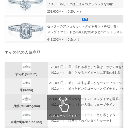
ソリテールリングは王道かつクラシックな印象
259,600円～（0.20ct～）
ER4
センターのアショカカットダイヤモンドを取り巻く
メレダイヤモンドとの繊細な煌めきとのコントラスト
442,200円～（0.2ct～）
▼その他の人気商品
176,000円～
風に揺れる凛とした花は、やがて大きな
（0.2ct～）
群生となるをイメージに定番の6本爪、ス
すみれ(sumire)
212,000円～
新しい未来を柔らかなウェーブラインに
（0.2ct～）
沿ったピンクゴールドとダイヤモンドが彩
彩(iroha)
211,000円～
緩やかなラインにメレダイヤを両脇に
（0.2ct～）
セットした人気のウェーブライン
月鏡(tsukikagami)
218,000円～
センターストーンに寄り添うように
スクロールできます
（0.2ct～）
両サイドのメレダイヤをセット
永遠の歌(eien no uta)