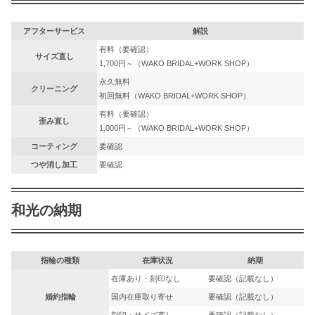
アフターサービス
解説
有料（要確認）
サイズ直し
1,700円～（WAKO BRIDAL+WORK SHOP）
永久無料
クリーニング
初回無料（WAKO BRIDAL+WORK SHOP）
有料（要確認）
歪み直し
1,000円～（WAKO BRIDAL+WORK SHOP）
コーティング
要確認
つや消し加工
要確認
和光の納期
指輪の種類
在庫状況
納期
在庫あり・刻印なし
要確認（記載なし）
婚約指輪
国内在庫取り寄せ
要確認（記載なし）