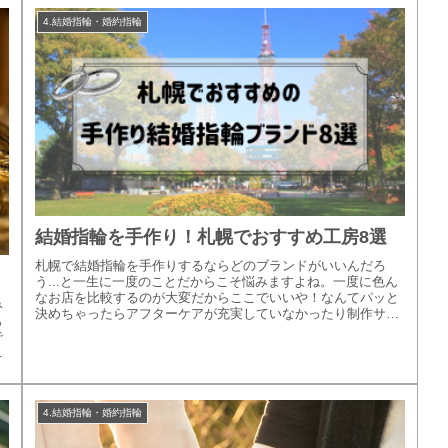
4.結婚指輪・婚約指輪
結婚指輪を手作り！札幌でおすすめ工房8選
札幌で結婚指輪を手作りするならどのブランドがいいんだろ
う...と一生に一度のことだからこそ悩みますよね。一度に色ん
なお店を比較するのが大変だからここでいいや！なんてパッと
み
決めちゃったらアフターケアが充実していなかったり制作サポ
も
ートが不十分だ...
で
り
4.結婚指輪・婚約指輪