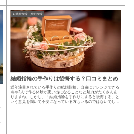
のブランドを紹介...
4.結婚指輪・婚約指輪
結婚指輪の手作りは後悔する？口コミまとめ
近年注目されている手作りの結婚指輪。自由にアレンジできる
1
点や2人で作る体験が思い出になることなど魅力がたくさんあ
りますね。しかし、「結婚指輪を手作りにすると後悔する」と
いう意見を聞いて不安になっている方もいるのではないでしょ
うか。そこで今回...
る
、
る