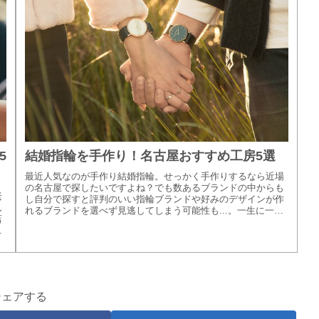
5
結婚指輪を手作り！名古屋おすすめ工房5選
最近人気なのが手作り結婚指輪。せっかく手作りするなら近場
の名古屋で探したいですよね？でも数あるブランドの中からも
老
し自分で探すと評判のいい指輪ブランドや好みのデザインが作
ん
れるブランドを選べず見逃してしまう可能性も...。一生に一度
店
の指輪作り、...
か
シェアする