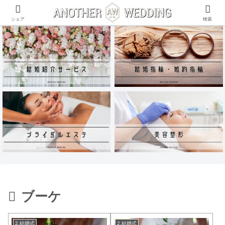
ANOTHER WEDDING~RING~のInstagramアカウントがリリース♪
シェア
検索
ブーケ
2.結婚式
2.結婚式