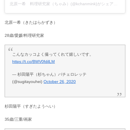
北原一希 料理研究家（ちゃみ）(@kchanmink)がシェアした投稿
北原一希（きたはらかずき）
28歳/愛媛/料理研究家
こんなカッコよく撮ってくれて嬉しいです。
https://t.co/BWV0fdilLM
— 杉田陽平（杉ちゃん）バチェロレッテ
(@sugitayouhei)
October 26, 2020
杉田陽平（すぎたようへい）
35歳/三重/画家