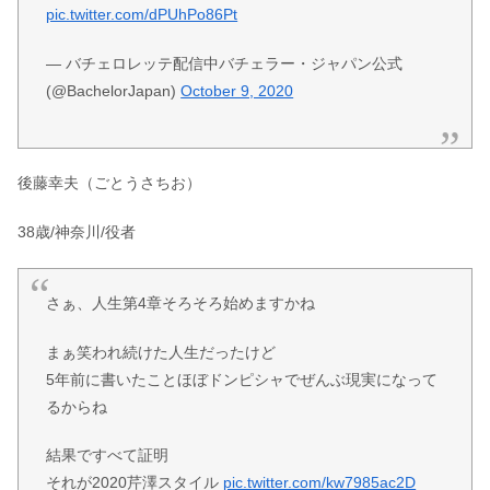
pic.twitter.com/dPUhPo86Pt
— バチェロレッテ配信中バチェラー・ジャパン公式
(@BachelorJapan)
October 9, 2020
後藤幸夫（ごとうさちお）
38歳/神奈川/役者
さぁ、人生第4章そろそろ始めますかね
まぁ笑われ続けた人生だったけど
5年前に書いたことほぼドンピシャでぜんぶ現実になって
るからね
結果ですべて証明
それが2020芹澤スタイル
pic.twitter.com/kw7985ac2D