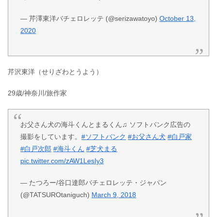
— 芹澤東洋バチェロレッテ (@serizawatoyo)
October 13,
2020
芹沢東洋（せりざわとうよう）
29歳/神奈川/旅作家
お父さん犬の海斗くんとまるくん♫ ソフトバンク広告の
撮影をしています。
#ソフトバンク
#お父さん犬
#白戸家
#白戸次郎
#海斗くん
#芝犬まる
pic.twitter.com/zAW1LesIy3
— たつろー/谷口達郎バチェロレッテ・ジャパン
(@TATSUROtaniguch)
March 9, 2018