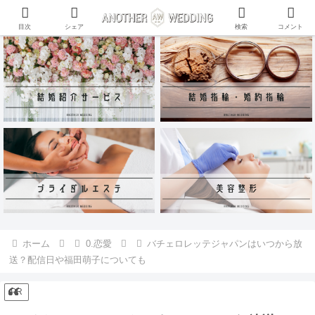
ANOTHER WEDDING~RING~のInstagramアカウントがリリース♪
目次
シェア
検索
コメント
ホーム
0.恋愛
バチェロレッテジャパンはいつから放
送？配信日や福田萌子についても
PR