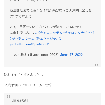
放送開始までに色々な予想が飛び交うこの期間も楽しみ
の1つですよね♪
さぁ、男同士のどんなバトルが待っているのか！
是非お楽しみに♪
#バチェロレッテ
#バチェロレッテジャパ
ン
#バチェラー
#バチェラージャパン
pic.twitter.com/l4pm5icoxD
— 鈴木祥友 (@yoshitomo_0202)
March 17, 2020
鈴木祥友（すずきよしとも）
34歳/秋田/アパレルメーカー営業
【情報解禁】