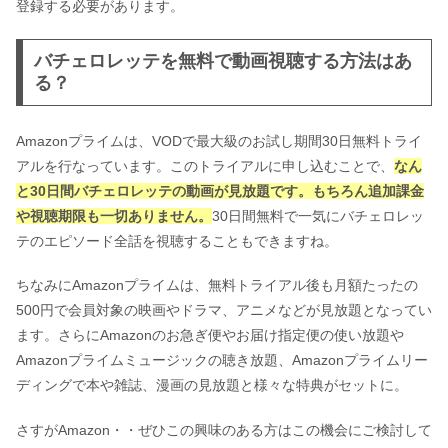
登録する必要があります。
バチェロレッテを無料で動画視聴する方法はあ
る？
Amazonプライムは、VODで最大級のお試し期間30日無料トライ
アルを行なっています。
このトライアルに申し込むことで、
なん
と30日間バチェロレッテの動画が見放題です。もちろん追加課金
や視聴期限も一切ありません。
30日間無料で一気にバチェロレッ
テのエピソード全話を視聴することもできますね。
ちなみにAmazonプライムは、無料トライアル後も月額たったの
500円で会員対象の映画やドラマ、アニメなどが見放題となってい
ます。さらにAmazonのお急ぎ便やお届け指定便の使い放題や
Amazonプライムミュージックの聴き放題、Amazonプライムリー
ディングで本や雑誌、漫画の見放題と様々な特典がセットに。
さすがAmazon・・ぜひこの興味のある方はこの機会にご検討して