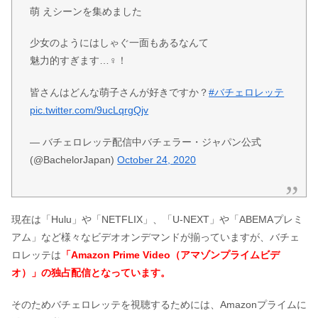
萌 えシーンを集めました
少女のようにはしゃぐ一面もあるなんて
魅力的すぎます…‍♀️！
皆さんはどんな萌子さんが好きですか？
#バチェロレッテ
pic.twitter.com/9ucLqrgQjv
— バチェロレッテ配信中バチェラー・ジャパン公式
(@BachelorJapan)
October 24, 2020
現在は「Hulu」や「NETFLIX」、「U-NEXT」や「ABEMAプレミ
アム」など様々なビデオオンデマンドが揃っていますが、バチェ
ロレッテは
「Amazon Prime Video（アマゾンプライムビデ
オ）」の独占配信となっています。
そのためバチェロレッテを視聴するためには、Amazonプライムに