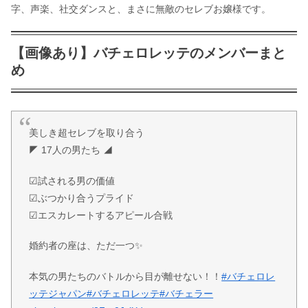
字、声楽、社交ダンスと、まさに無敵のセレブお嬢様です。
【画像あり】バチェロレッテのメンバーまと
め
美しき超セレブを取り合う
◤ 17人の男たち ◢
☑︎試される男の価値
☑︎ぶつかり合うプライド
☑︎エスカレートするアピール合戦
婚約者の座は、ただ一つ✨
本気の男たちのバトルから目が離せない！！
#バチェロレ
ッテジャパン
#バチェロレッテ
#バチェラー