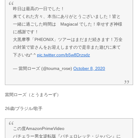
昨日は最高の一日でした！
来てくれた方々、本当にありがとうございました！皆と
一緒に過ごした時間は Magiacal でした！幸せすぎ神様
に感謝です！
大黒摩季「PHEONIX」ツアーはまだまだ続きます！万全
の対策で皆さんをお迎えしますので是非また遊びに来て
下さいね^ ^
pic.twitter.com/b5w8Drzsdz
— 當間ローズ (@touma_rose)
October 8, 2020
當間ローズ（とうまろーず）
26歳/ブラジル/歌手
この度AmazonPrimeVideo
バチェラー男女逆転版『バチェロレッテ・ジャパン』に