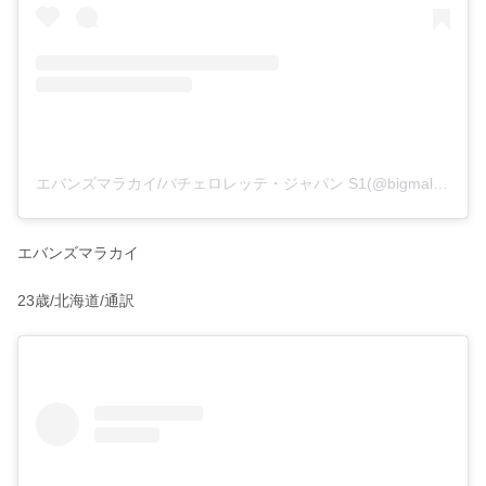
エバンズマラカイ/バチェロレッテ・ジャパン S1(@bigmalachi)がシェアした投稿
エバンズマラカイ
23歳/北海道/通訳