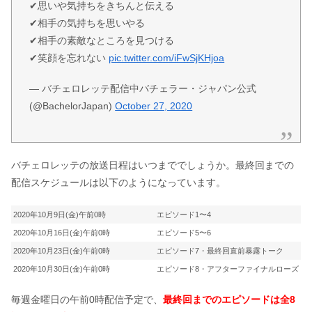
✔︎思いや気持ちをきちんと伝える
✔︎相手の気持ちを思いやる
✔︎相手の素敵なところを見つける
✔︎笑顔を忘れない
pic.twitter.com/iFwSjKHjoa
— バチェロレッテ配信中バチェラー・ジャパン公式
(@BachelorJapan)
October 27, 2020
バチェロレッテの放送日程はいつまででしょうか。最終回までの
配信スケジュールは以下のようになっています。
2020年10月9日(金)午前0時
エピソード1〜4
2020年10月16日(金)午前0時
エピソード5〜6
2020年10月23日(金)午前0時
エピソード7・最終回直前暴露トーク
2020年10月30日(金)午前0時
エピソード8・アフターファイナルローズ
毎週金曜日の午前0時配信予定で、
最終回までのエピソードは全8