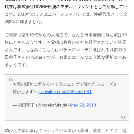
現在は株式会社DIVINE所属のモデル・タレントとして活動してい
ます。
2010年のミスユニバースジャパンでは、沖縄代表として全
国3位に輝きました。
ご実家は室町時代からの大地主で、なんと日本全国に持ち家は10
軒ほどあるようです。お父様は複数の会社を経営されている社長
さんです。ちなみにこちらはバチェロレッテに選ばれる以前の福
田萌子さんのTwitterですが、お家にはこんなに立派な暖炉まであ
るようです。
お家の暖炉に薪をくべてランニングで濡れたシューズを
乾かします✨
pic.twitter.com/OlB8zm4FST
— 福田萌子 (@moekofukuda)
May 22, 2019
幼少期の習い事はクラシックバレエから茶道、華道、ピアノ、習