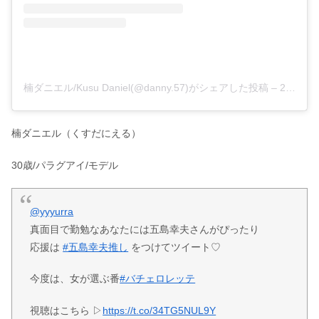
楠ダニエル/Kusu Daniel(@danny.57)がシェアした投稿
–
2020年10月月19日午前5時09分PDT
楠ダニエル（くすだにえる）
30歳/パラグアイ/モデル
@yyyurra
真面目で勤勉なあなたには五島幸夫さんがぴったり
応援は
#五島幸夫推し
をつけてツイート♡
今度は、女が選ぶ番
#バチェロレッテ
視聴はこちら ▷
https://t.co/34TG5NUL9Y