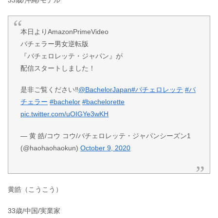
本日よりAmazonPrimeVideo
バチェラー男女逆転版
『バチェロレッテ・ジャパン』が
配信スタートしました！
是非ご覧ください‼️
@BachelorJapan
#バチェロレッテ
#バ
チェラー
#bachelor
#bachelorette
pic.twitter.com/uOIGYe3wKH
— 黄 皓/コウ コウ/バチェロレッテ・ジャパンシーズン1
(@haohaohaokun)
October 9, 2020
黄皓（こうこう）
33歳/中国/実業家