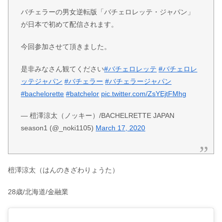
バチェラーの男女逆転版「バチェロレッテ・ジャパン」
が日本で初めて配信されます。
今回参加させて頂きました。
是非みなさん観てください
#バチェロレッテ
#バチェロレ
ッテジャパン
#バチェラー
#バチェラージャパン
#bachelorette
#batchelor
pic.twitter.com/ZsYEjtFMhg
— 榿澤涼太（ノッキー）/BACHELRETTE JAPAN
season1 (@_noki1105)
March 17, 2020
榿澤涼太（はんのきざわりょうた）
28歳/北海道/金融業