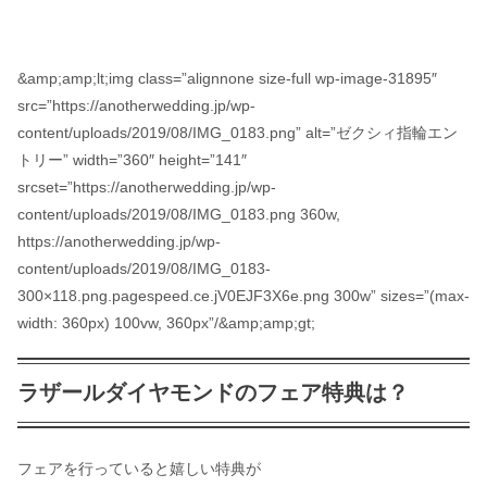
&amp;amp;lt;img class=”alignnone size-full wp-image-31895″
src=”https://anotherwedding.jp/wp-
content/uploads/2019/08/IMG_0183.png” alt=”ゼクシィ指輪エン
トリー” width=”360″ height=”141″
srcset=”https://anotherwedding.jp/wp-
content/uploads/2019/08/IMG_0183.png 360w,
https://anotherwedding.jp/wp-
content/uploads/2019/08/IMG_0183-
300×118.png.pagespeed.ce.jV0EJF3X6e.png 300w” sizes=”(max-
width: 360px) 100vw, 360px”/&amp;amp;gt;
ラザールダイヤモンドのフェア特典は？
フェアを行っていると嬉しい特典が