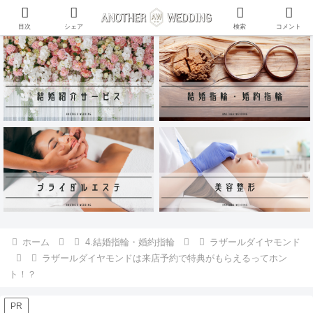
ANOTHER WEDDING~RING~のInstagramアカウントがリリース♪
目次
シェア
検索
コメント
ホーム
4.結婚指輪・婚約指輪
ラザールダイヤモンド
ラザールダイヤモンドは来店予約で特典がもらえるってホン
ト！？
PR