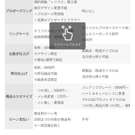
婚約指輪『シリウス』購入後
後日デザイン変更可能
プロポーズリング
特になし
＋プロポーズ専用箱
＋花束orプリザーブドフラワー
オリジナルプロポーズケース有り
オリジナルボックス：無料
リングケース
ジュエリーボックス刻印
結納用桐箱：3000円
1000円
スクロールできます
有料：5000円
既製品・既成サイズのみ
お急ぎ仕上げ
※デザイン限定
当日持ち帰り可能
※最短1週間で納品
有料：5000円
既製品・既成サイズのみ
即日仕上げ
※即日納品可能
当日持ち帰り可能
※銀座本店限定
メレアップグレード：5000円～
・つや消し：5000円～
ハート＆キューピッドに変更
商品カスタマイズ
・メレ色変更：1万円～
※0.1ct以下のメレダイヤのみ
・メレ無し：要相談
つや消し商品の再つや消し：無料
無金利ローン有
ローン支払い
20回までの分割が無金利
不可
※一部店舗を除く