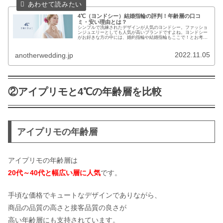
4℃（ヨンドシー）結婚指輪の評判！年齢層の口コ
ミ・安い理由とは？
シンプルで洗練されたデザインが人気のヨンドシー。ファッショ
ンジュエリーとしても人気が高いブランドですよね。ヨンドシー
がお好きな方の中には、婚約指輪や結婚指輪もここで！とお考え
の方もいるかと思います。とはいえ、ブライダルリングは一生に
一度の高...
2022.11.05
anotherwedding.jp
②アイプリモと4℃の年齢層を比較
アイプリモの年齢層
アイプリモの年齢層は
20代～40代と幅広
い層に人気
です。
手頃な価格でキュートなデザインでありながら、
商品の品質の高さと接客品質の良さが
高い年齢層にも支持されています。