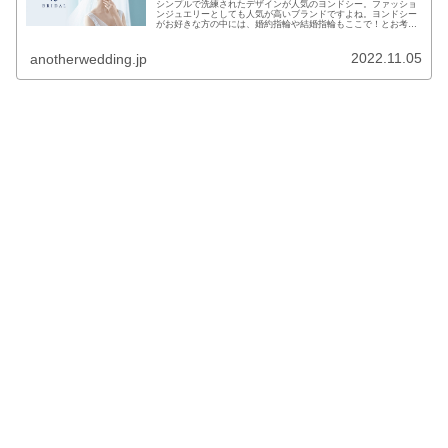
シンプルで洗練されたデザインが人気のヨンドシー。ファッショ
ンジュエリーとしても人気が高いブランドですよね。ヨンドシー
がお好きな方の中には、婚約指輪や結婚指輪もここで！とお考え
の方もいるかと思います。とはいえ、ブライダルリングは一生に
一度の高...
2022.11.05
anotherwedding.jp