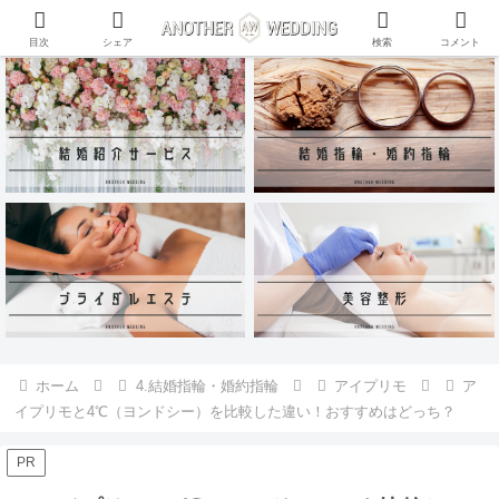
ANOTHER WEDDING~RING~のInstagramアカウントがリリース♪
目次
シェア
検索
コメント
ホーム
4.結婚指輪・婚約指輪
アイプリモ
ア
イプリモと4℃（ヨンドシー）を比較した違い！おすすめはどっち？
PR