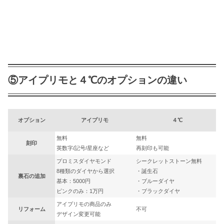
⑤アイプリモと４℃のオプションの違い
オプション
アイプリモ
４℃
無料
無料
刻印
英数字/記号/星座など
再刻印も可能
プロミスダイヤモンド
シークレットストーン無料
8種類のダイヤから選択
・誕生石
裏石の追加
基本：5000円
・ブルーダイヤ
ピンクのみ：1万円
・ブラックダイヤ
アイプリモの商品のみ
リフォーム
不可
デザイン変更可能