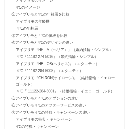
アイプリモのイメージ
グ！アフターサービスの保証内容は？
4℃のイメージ
②アイプリモと4℃の年齢層を比較
アイプリモの年齢層
アイプリモのCM俳優は吉沢亮！ロー
４℃の年齢層
ラ・ロビン昔の放送も
③アイプリモと４℃の値段を比較
④アイプリモと4℃のデザインの違い
アイプリモ『HELIA（ヘリア）』（婚約指輪・シンプル）
アイプリモの結婚指輪ランキング11
４℃『11182-274-5016』（婚約指輪・シンプル）
選！値段や婚約指輪の相場も
アイプリモ『HELIOS(ヘリオス)』（エタニティ）
４℃『11182-284-5008』（エタニティ）
アイプリモ『CHIRON(ケイローン)』（結婚指輪・イエロー
アイプリモのダイヤモンド・ピンクダ
イヤの品質！鑑定書の再発行はできる
ゴールド）
の？
４℃『 11122-284-3001』（結婚指輪・イエローゴールド）
⑤アイプリモと４℃のオプションの違い
アイプリモの刻印の期間！オーダーメ
⑥アイプリモ４℃のアフターサービスの違い
イドの納期や返品・キャンセルはでき
⑦アイプリモ４℃の特典・キャンペーンの違い
るの？
アイプリモの特典・キャンペーン
4℃の特典・キャンペーン