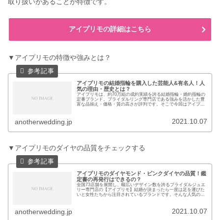
取り扱いがあることが特徴です。
アイプリモの詳細はこちら
▼アイプリモの特徴や強みとは？
アイプリモの結婚指輪を購入した芸能人&有名人！人
気の理由・歴史とは？
アイプリモは、約70万組の成約実績を誇る結婚指輪・婚約指輪の
定番ブランド。ブライダルリング専門店である強みを活かした豊
富な品揃え・価格・質の高さが評判です。そこで今回はアイプリ
モの特徴や利用者の声などを紹介します。▼この記事に書いてる
こと ...
2021.10.07
anotherwedding.jp
▼アイプリモのダイヤの品質をチェックする
アイプリモのダイヤモンド・ピンクダイヤの品質！鑑
定書の再発行はできるの？
全国73店舗を展開し、幅広いデザイン数を誇るブライダルジュエ
リー専門店の【アイプリモ】結婚が決まったら一度は足を運びた
いと女性たちから注目されているブランドです。そんな人気のア
イプリモですがデザインはたくさんあるけど品質ってどうなんだ
ろうと...
2021.10.07
anotherwedding.jp