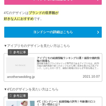
4℃のデザインは
ブランドの世界観が
好きな人におすすめ
です。
ヨンドシーの詳細はこちら
▼アイプリモのデザインを見たい方はこちら
アイプリモの結婚指輪ランキング11選！値段や婚約指
輪の相場も
国内最大級のブライダルリング専門店であるアイプリモは、約70
万組の成約実績で多くのカップルから厚い支持を受ける人気ブラ
ンド。しかしその一方で、値段の相場が分からず不安を抱えてい
るカップルも少なくありません。確かに婚約指輪・結婚指輪の値
段や相...
2021.10.07
anotherwedding.jp
▼4℃のデザインを見たい方はこちら
4℃（ヨンドシー）結婚指輪の評判！年齢層の口コ
ミ・安い理由とは？