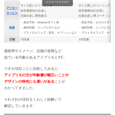
スクロールできます
サイズ直し/クリーニング
サイズ直し/クリーニング
アフター
紛失補償/ゆがみ直し
紛失補償/ゆがみ直し
サービス
石留め直し/変色復元
石留め直し/再コーティング
・来店予約：Amazonギフト券
・来店予約：カタログギフ
特典
・成約特典：リングピローなど
・成約特典：リングピロー
・ブライダルフェア：割引、オプションなど
・ブライダルフェア：オリ
店舗
73店舗
120店舗
価格帯やイメージ、店舗の規模など
似ている印象があるアイプリモと4℃。
ですが項目ごとに比較してみると、
アイプリモの方が年齢層が幅広いことや
デザインの特色にも違いがある
ことが
わかってきました。
それぞれの項目をくわしく紐解いて
解説していきます。