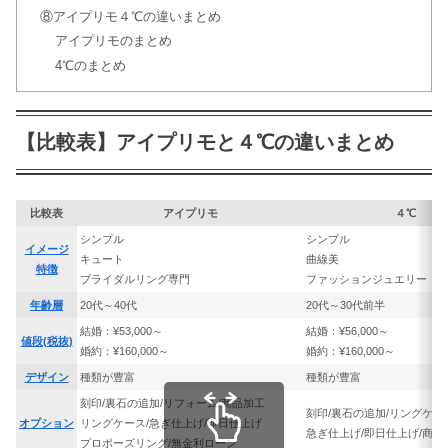
アイプリモの婚約指輪！プロポーズリ
⑧アイプリモ４℃の違いまとめ
ングの値段&納期まとめ
アイプリモのまとめ
4℃のまとめ
アイプリモの会社概要！求人や採用の
条件！年収はどのくらい？
【比較表】アイプリモと４℃の違いまとめ
ケイウノとアイプリモを比較した違
比較表
アイプリモ
４℃
い！おすすめはどっち？
シンプル
シンプル
イメージ
キュート
曲線美
特徴
ブライダルリング専門
ファッションジュエリー
アイプリモの支払い方法！無金利ロー
年齢層
20代～40代
20代～30代前半
ン&クレジットカード払いはOK？
結婚：¥53,000～
結婚：¥56,000～
値段(税抜)
婚約：¥160,000～
婚約：¥160,000～
デザイン
種類が豊富
種類が豊富
刻印/裏石の追加/リフォーム/商品加工
刻印/裏石の追加/リングケー
オプション
リングケース/急ぎ仕上げ/即日仕上げ
急ぎ仕上げ/即日仕上げ/商品
プロポーズリング/無金利ローン