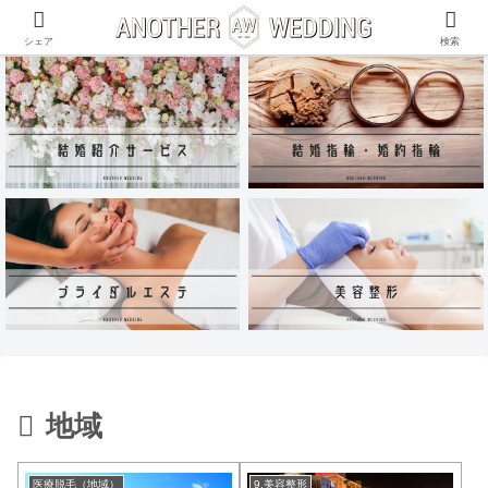
ANOTHER WEDDING~RING~のInstagramアカウントがリリース♪
シェア
検索
地域
医療脱毛（地域）
9.美容整形