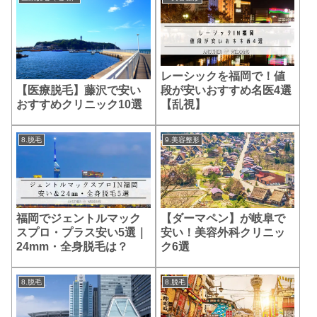
レーシックを福岡で！値
【医療脱毛】藤沢で安い
段が安いおすすめ名医4選
おすすめクリニック10選
【乱視】
8.脱毛
9.美容整形
福岡でジェントルマック
【ダーマペン】が岐阜で
スプロ・プラス安い5選｜
安い！美容外科クリニッ
24mm・全身脱毛は？
ク6選
8.脱毛
8.脱毛