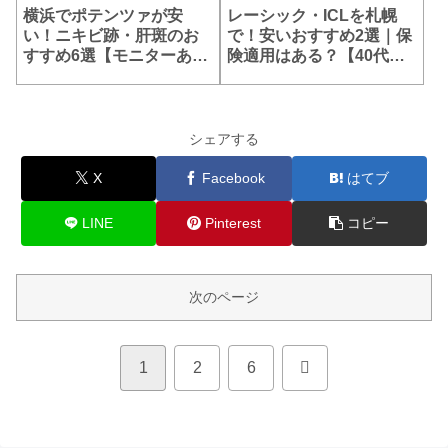
横浜でポテンツァが安
レーシック・ICLを札幌
い！ニキビ跡・肝斑のお
で！安いおすすめ2選｜保
すすめ6選【モニターあ
険適用はある？【40代&
り】
乱視】
シェアする
X
Facebook
はてブ
LINE
Pinterest
コピー
次のページ
次
1
2
6
へ